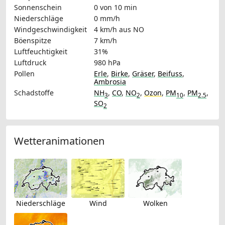
Sonnenschein
0 von 10 min
Niederschläge
0 mm/h
Windgeschwindigkeit
4 km/h
aus NO
Böenspitze
7 km/h
Luftfeuchtigkeit
31%
Luftdruck
980 hPa
Pollen
Erle
,
Birke
,
Gräser
,
Beifuss
,
Ambrosia
Schadstoffe
NH
,
CO
,
NO
,
Ozon
,
PM
,
PM
,
3
2
10
2.5
SO
2
Wetteranimationen
Niederschläge
Wind
Wolken