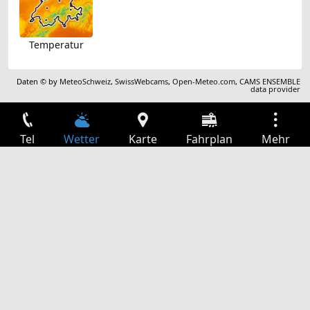
Temperatur
Daten © by
MeteoSchweiz
,
SwissWebcams
,
Open-Meteo.com
,
CAMS ENSEMBLE
data provider
Tel
Wetter
Karte
Fahrplan
Mehr
Anmelden
Dienste
Abfahrtstabelle
Freizeit
TV-Programm