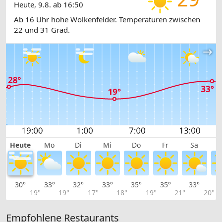
Heute, 9.8. ab 16:50
Ab 16 Uhr hohe Wolkenfelder. Temperaturen zwischen
22 und 31 Grad.
Heute
Mo
Di
Mi
Do
Fr
Sa
30°
33°
32°
33°
35°
35°
33°
3
19°
19°
17°
18°
19°
21°
20°
Empfohlene Restaurants