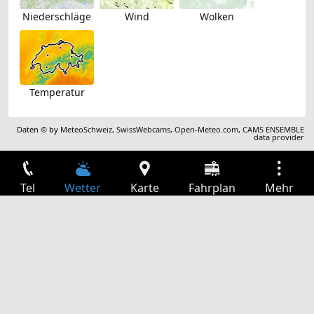
Niederschläge
Wind
Wolken
Temperatur
Daten © by
MeteoSchweiz
,
SwissWebcams
,
Open-Meteo.com
,
CAMS ENSEMBLE
data provider
Tel
Wetter
Karte
Fahrplan
Mehr
Anmelden
Dienste
Abfahrtstabelle