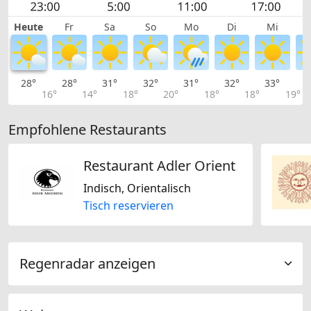
Heute
Fr
Sa
So
Mo
Di
Mi
28°
28°
31°
32°
31°
32°
33°
3
16°
14°
18°
20°
18°
18°
19°
Empfohlene Restaurants
Restaurant Adler Orient
Indisch, Orientalisch
Tisch reservieren
Regenradar anzeigen