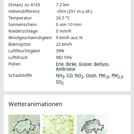
Distanz zu 4143
7.2 km
Höhendifferenz
-35m (351 m.ü.M.)
Temperatur
26.5 °C
Sonnenschein
0 von 10 min
Niederschläge
0 mm/h
Windgeschwindigkeit
9 km/h
aus N
Böenspitze
22 km/h
Luftfeuchtigkeit
39%
Luftdruck
982 hPa
Pollen
Erle
,
Birke
,
Gräser
,
Beifuss
,
Ambrosia
Schadstoffe
NH
,
CO
,
NO
,
Ozon
,
PM
,
PM
,
3
2
10
2.5
SO
2
Wetteranimationen