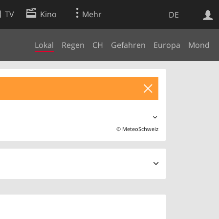
TV
Kino
Mehr
DE
Lokal
Regen
CH
Gefahren
Europa
Mond
Websuche
Apps
©
MeteoSchweiz