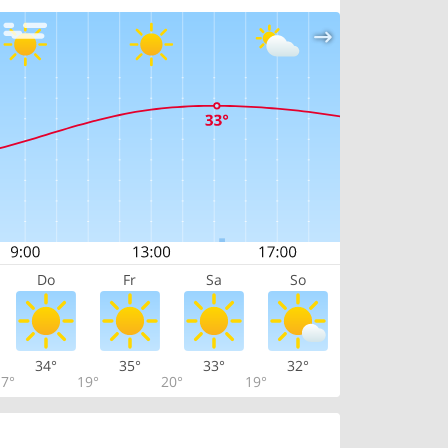
Do
Fr
Sa
So
34°
35°
33°
32°
7°
19°
20°
19°