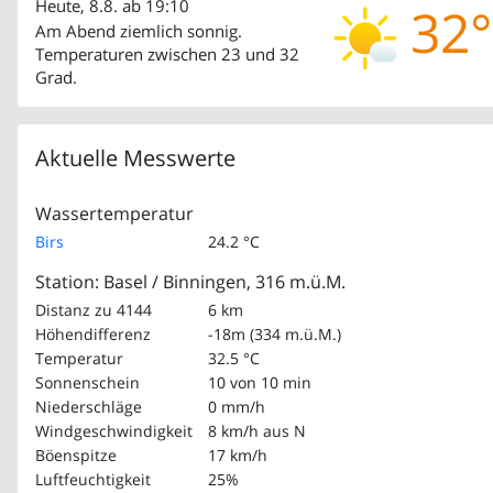
Heute, 8.8. ab 19:10
32°
Am Abend ziemlich sonnig.
Temperaturen zwischen 23 und 32
Grad.
Aktuelle Messwerte
Wassertemperatur
Birs
24.2 °C
Station: Basel / Binningen, 316 m.ü.M.
Distanz zu 4144
6 km
Höhendifferenz
-18m (334 m.ü.M.)
Temperatur
32.5 °C
Sonnenschein
10 von 10 min
Niederschläge
0 mm/h
Windgeschwindigkeit
8 km/h
aus N
Böenspitze
17 km/h
Luftfeuchtigkeit
25%