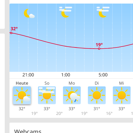
Heute
So
Mo
Di
Mi
32°
33°
33°
31°
33°
19°
20°
19°
16°
1
Webcams