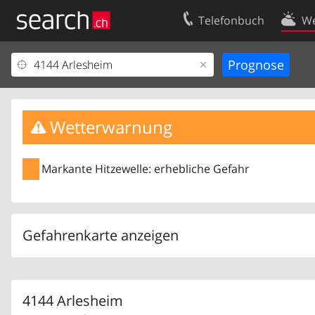
Telefonbuch
We
Ihr Eintrag
Kontakt
Kundencenter Geschäftskunden
Nutzungsbed
Impressum
Datenschutze
Wetterwarnung
Markante Hitzewelle: erhebliche Gefahr
Gefahrenkarte anzeigen
4144 Arlesheim