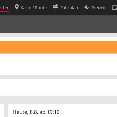
tter
Karte / Route
Fahrplan
Freizeit
Cookie-Richtlinie
ingungen
Cookie-Einstellungen
rklärung
Entwickler
Heute, 8.8. ab 19:10