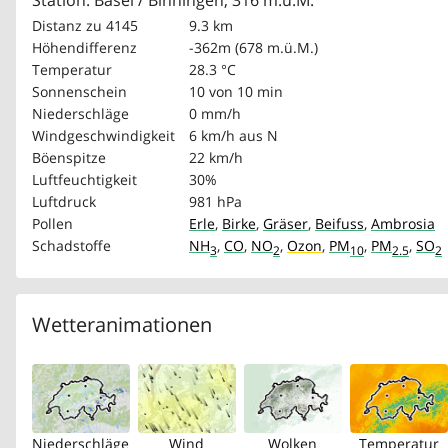
Station: Basel / Binningen, 316 m.ü.M.
Distanz zu 4145
9.3 km
Höhendifferenz
-362m (678 m.ü.M.)
Temperatur
28.3 °C
Sonnenschein
10 von 10 min
Niederschläge
0 mm/h
Windgeschwindigkeit
6 km/h
aus N
Böenspitze
22 km/h
Luftfeuchtigkeit
30%
Luftdruck
981 hPa
Pollen
Erle
,
Birke
,
Gräser
,
Beifuss
,
Ambrosia
Schadstoffe
NH
,
CO
,
NO
,
Ozon
,
PM
,
PM
,
SO
3
2
10
2.5
2
Wetteranimationen
Niederschläge
Wind
Wolken
Temperatur