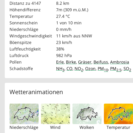
Distanz zu 4147
8.2 km
Höhendifferenz
7m (309 m.ü.M.)
Temperatur
27.4 °C
Sonnenschein
1 von 10 min
Niederschläge
0 mm/h
Windgeschwindigkeit
11 km/h
aus NNW
Böenspitze
23 km/h
Luftfeuchtigkeit
38%
Luftdruck
982 hPa
Pollen
Erle
,
Birke
,
Gräser
,
Beifuss
,
Ambrosia
Schadstoffe
NH
,
CO
,
NO
,
Ozon
,
PM
,
PM
,
SO
3
2
10
2.5
2
Wetteranimationen
Niederschläge
Wind
Wolken
Temperatur