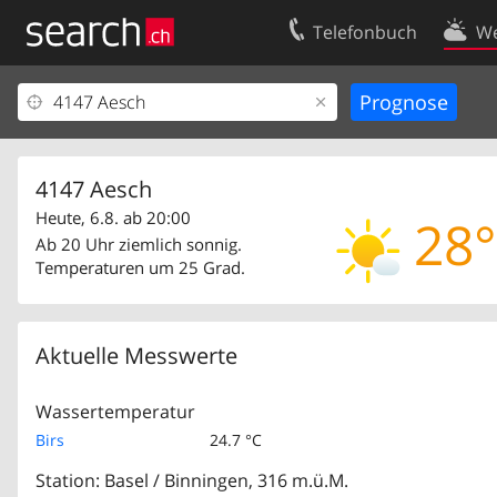
Telefonbuch
We
Ihr Eintrag
Kontakt
Kundencenter Geschäftskunden
Nutzungsbed
Impressum
Datenschutze
4147 Aesch
Heute, 6.8. ab 20:00
28°
Ab 20 Uhr ziemlich sonnig.
Temperaturen um 25 Grad.
Aktuelle Messwerte
Wassertemperatur
Birs
24.7 °C
Station: Basel / Binningen, 316 m.ü.M.