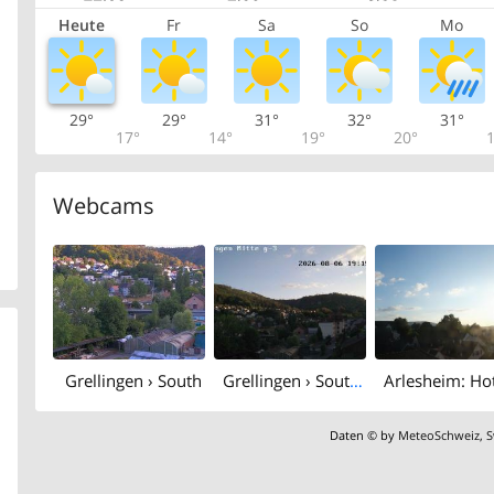
Heute
Fr
Sa
So
Mo
29°
29°
31°
32°
31°
17°
14°
19°
20°
1
Webcams
Grellingen › South
Grellingen › South-east: Basel-Landschaft, Schweiz
Daten © by
MeteoSchweiz
,
S