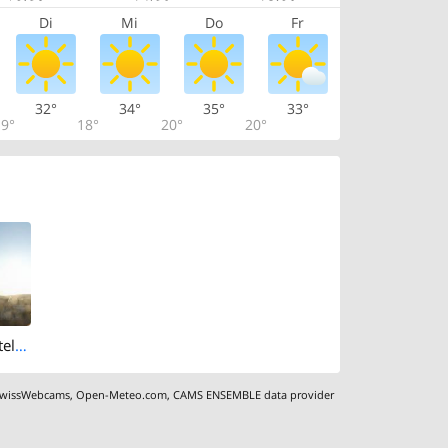
Di
Mi
Do
Fr
32°
34°
35°
33°
9°
18°
20°
20°
Arlesheim: Hotel Ochsen
wissWebcams
,
Open-Meteo.com
,
CAMS ENSEMBLE data provider