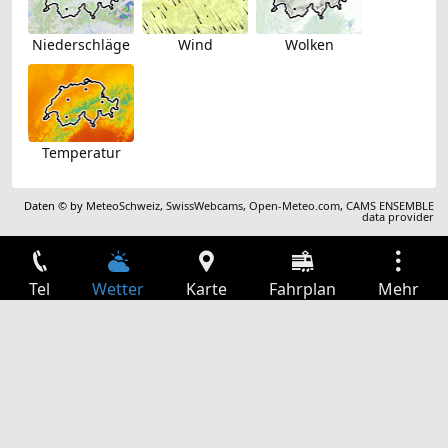
Niederschläge
Wind
Wolken
Temperatur
Daten © by
MeteoSchweiz
,
SwissWebcams
,
Open-Meteo.com
,
CAMS ENSEMBLE
data provider
Tel
Wetter
Karte
Fahrplan
Mehr
Anmelden
Dienste
Abfahrtstabelle