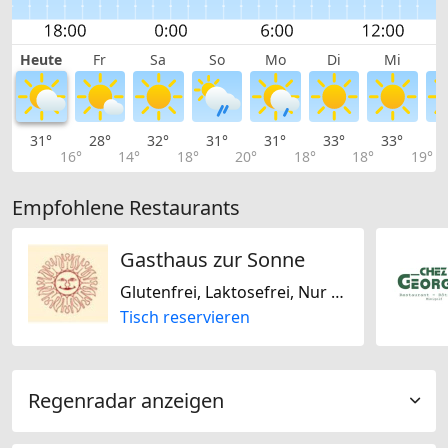
Heute
Fr
Sa
So
Mo
Di
Mi
31°
28°
32°
31°
31°
33°
33°
3
16°
14°
18°
20°
18°
18°
19°
Empfohlene Restaurants
Gasthaus zur Sonne
Glutenfrei, Laktosefrei, Nur vegetarisch, Nur vegan, Schweizerisch
Tisch reservieren
Regenradar anzeigen