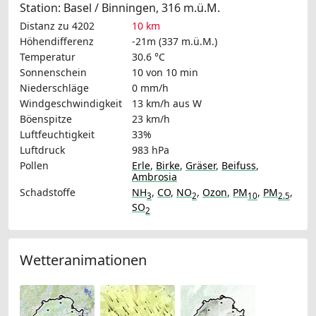
Station: Basel / Binningen, 316 m.ü.M.
Distanz zu 4202
10 km
Höhendifferenz
-21m (337 m.ü.M.)
Temperatur
30.6 °C
Sonnenschein
10 von 10 min
Niederschläge
0 mm/h
Windgeschwindigkeit
13 km/h
aus W
Böenspitze
23 km/h
Luftfeuchtigkeit
33%
Luftdruck
983 hPa
Pollen
Erle
,
Birke
,
Gräser
,
Beifuss
,
Ambrosia
Schadstoffe
NH
,
CO
,
NO
,
Ozon
,
PM
,
PM
,
3
2
10
2.5
SO
2
Wetteranimationen