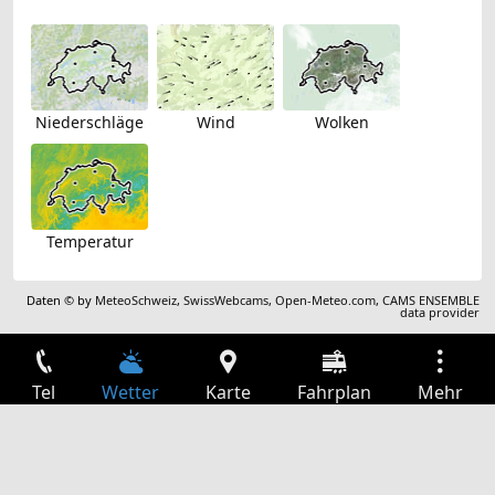
Niederschläge
Wind
Wolken
Temperatur
Daten © by
MeteoSchweiz
,
SwissWebcams
,
Open-Meteo.com
,
CAMS ENSEMBLE
data provider
Tel
Wetter
Karte
Fahrplan
Mehr
Anmelden