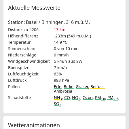
Aktuelle Messwerte
Station: Basel / Binningen, 316 m.ü.M.
Distanz zu 4206
13 km
Höhendifferenz
-233m (549 m.ü.M.)
Temperatur
14.9 °C
Sonnenschein
0 von 10 min
Niederschläge
0 mm/h
Windgeschwindigkeit
5 km/h
aus SW
Böenspitze
7 km/h
Luftfeuchtigkeit
63%
Luftdruck
983 hPa
Pollen
Erle
,
Birke
,
Gräser
,
Beifuss
,
Ambrosia
Schadstoffe
NH
,
CO
,
NO
,
Ozon
,
PM
,
PM
,
3
2
10
2.5
SO
2
Wetteranimationen