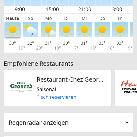
Heute
So
Mo
Di
Mi
Do
Fr
30°
32°
31°
30°
31°
33°
33°
3
19°
20°
18°
17°
18°
18°
19°
Empfohlene Restaurants
Restaurant Chez Georges
Saisonal
Tisch reservieren
Regenradar anzeigen