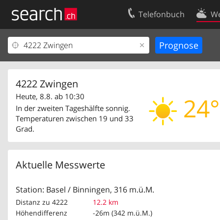
Telefonbuch
We
Ihr Eintrag
Kontakt
Kundencenter Geschäftskunden
Nutzungsbed
Impressum
Datenschutze
4222 Zwingen
Heute, 8.8. ab 10:30
24°
In der zweiten Tageshälfte sonnig.
Temperaturen zwischen 19 und 33
Grad.
Aktuelle Messwerte
Station: Basel / Binningen, 316 m.ü.M.
Distanz zu 4222
12.2 km
Höhendifferenz
-26m (342 m.ü.M.)