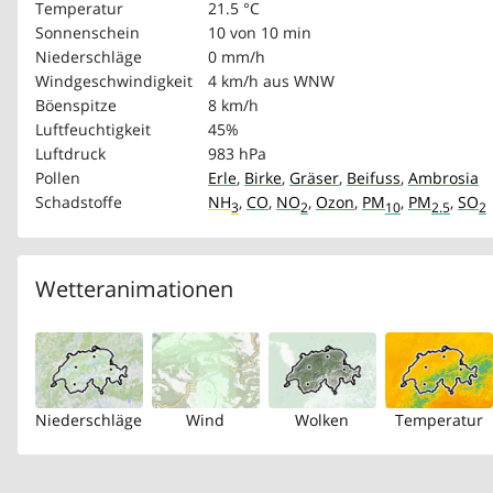
Temperatur
21.5 °C
Sonnenschein
10 von 10 min
Niederschläge
0 mm/h
Windgeschwindigkeit
4 km/h
aus WNW
Böenspitze
8 km/h
Luftfeuchtigkeit
45%
Luftdruck
983 hPa
Pollen
Erle
,
Birke
,
Gräser
,
Beifuss
,
Ambrosia
Schadstoffe
NH
,
CO
,
NO
,
Ozon
,
PM
,
PM
,
SO
3
2
10
2.5
2
Wetteranimationen
Niederschläge
Wind
Wolken
Temperatur