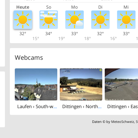
Heute
So
Mo
Di
Mi
32°
34°
33°
32°
33°
15°
19°
18°
16°
1
Webcams
Laufen › South-west
Dittingen › North-west: Gliding Group Dittingen - Feuerstelle Flugplatz Dittingen
Daten © by
MeteoSchweiz
,
S