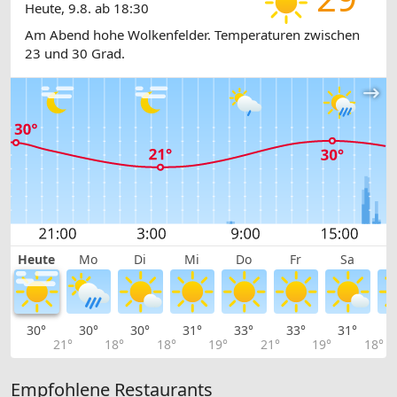
Heute, 9.8. ab 18:30
Am Abend hohe Wolkenfelder. Temperaturen zwischen
23 und 30 Grad.
Heute
Mo
Di
Mi
Do
Fr
Sa
30°
30°
30°
31°
33°
33°
31°
2
21°
18°
18°
19°
21°
19°
18°
Empfohlene Restaurants