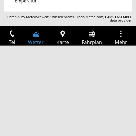
Temperatur
Daten © by
MeteoSchweiz
,
SwissWebcams
,
Open-Meteo.com
,
CAMS ENSEMBLE
data provider
Tel
Wetter
Karte
Fahrplan
Mehr
Anmelden
Dienste
Abfahrtstabelle
Freizeit
TV-Programm
Kinoprogramm