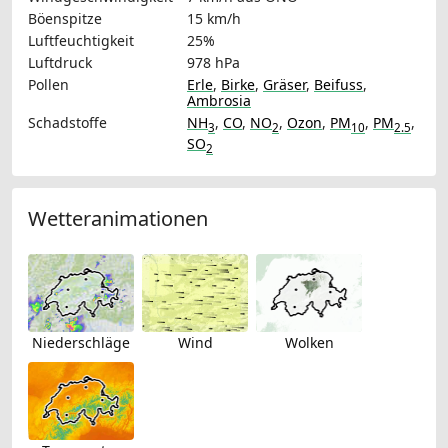
Böenspitze
15 km/h
Luftfeuchtigkeit
25%
Luftdruck
978 hPa
Pollen
Erle
,
Birke
,
Gräser
,
Beifuss
,
Ambrosia
Schadstoffe
NH
,
CO
,
NO
,
Ozon
,
PM
,
PM
,
3
2
10
2.5
SO
2
Wetteranimationen
Niederschläge
Wind
Wolken