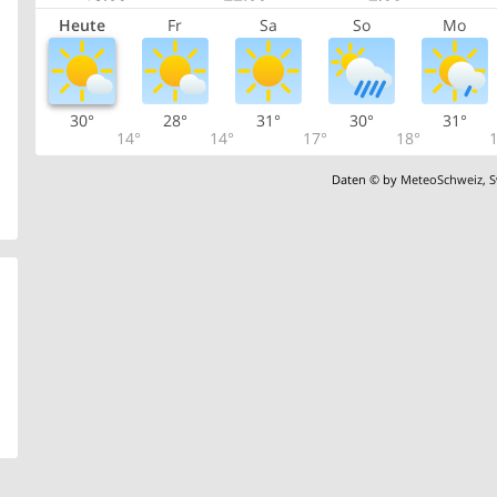
Heute
Fr
Sa
So
Mo
30°
28°
31°
30°
31°
14°
14°
17°
18°
1
Daten © by
MeteoSchweiz
,
S