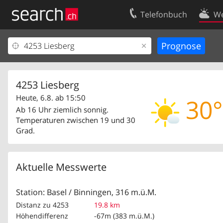
Telefonbuch
We
Ihr Eintrag
Kontakt
Kundencenter Geschäftskunden
Nutzungsbed
Impressum
Datenschutze
4253 Liesberg
Heute, 6.8. ab 15:50
30°
Ab 16 Uhr ziemlich sonnig.
Temperaturen zwischen 19 und 30
Grad.
Aktuelle Messwerte
Station: Basel / Binningen, 316 m.ü.M.
Distanz zu 4253
19.8 km
Höhendifferenz
-67m (383 m.ü.M.)