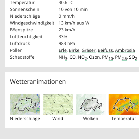
Temperatur
30.6 °C
Sonnenschein
10 von 10 min
Niederschläge
0 mm/h
Windgeschwindigkeit
13 km/h
aus W
Böenspitze
23 km/h
Luftfeuchtigkeit
33%
Luftdruck
983 hPa
Pollen
Erle
,
Birke
,
Gräser
,
Beifuss
,
Ambrosia
Schadstoffe
NH
,
CO
,
NO
,
Ozon
,
PM
,
PM
,
SO
3
2
10
2.5
2
Wetteranimationen
Niederschläge
Wind
Wolken
Temperatur