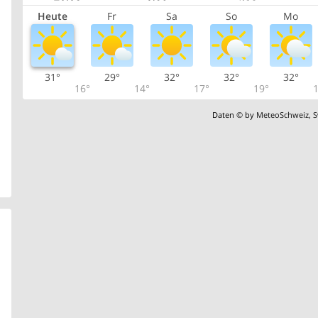
Heute
Fr
Sa
So
Mo
31°
29°
32°
32°
32°
16°
14°
17°
19°
1
Daten © by
MeteoSchweiz
,
S