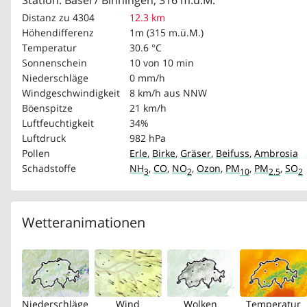
Station: Basel / Binningen, 316 m.ü.M.
Distanz zu 4304
12.3 km
Höhendifferenz
1m (315 m.ü.M.)
Temperatur
30.6 °C
Sonnenschein
10 von 10 min
Niederschläge
0 mm/h
Windgeschwindigkeit
8 km/h
aus NNW
Böenspitze
21 km/h
Luftfeuchtigkeit
34%
Luftdruck
982 hPa
Pollen
Erle
,
Birke
,
Gräser
,
Beifuss
,
Ambrosia
Schadstoffe
NH
,
CO
,
NO
,
Ozon
,
PM
,
PM
,
SO
3
2
10
2.5
2
Wetteranimationen
Niederschläge
Wind
Wolken
Temperatur