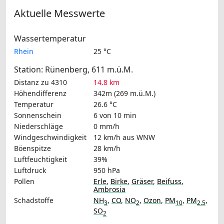
Aktuelle Messwerte
Wassertemperatur
Rhein
25 °C
Station: Rünenberg, 611 m.ü.M.
Distanz zu 4310
14.8 km
Höhendifferenz
342m (269 m.ü.M.)
Temperatur
26.6 °C
Sonnenschein
6 von 10 min
Niederschläge
0 mm/h
Windgeschwindigkeit
12 km/h
aus WNW
Böenspitze
28 km/h
Luftfeuchtigkeit
39%
Luftdruck
950 hPa
Pollen
Erle
,
Birke
,
Gräser
,
Beifuss
,
Ambrosia
Schadstoffe
NH
,
CO
,
NO
,
Ozon
,
PM
,
PM
,
3
2
10
2.5
SO
2