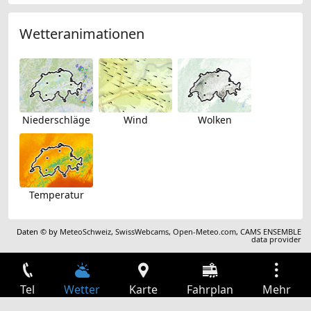
Wetteranimationen
Niederschläge
Wind
Wolken
Temperatur
Daten © by
MeteoSchweiz
,
SwissWebcams
,
Open-Meteo.com
,
CAMS ENSEMBLE
data provider
Tel
Wetter
Karte
Fahrplan
Mehr