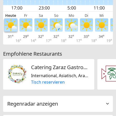
Heute
Fr
Sa
So
Mo
Di
Mi
31°
29°
32°
32°
32°
33°
34°
3
16°
14°
17°
18°
17°
18°
19°
Empfohlene Restaurants
Catering Zaraz Gastronomie
International, Asiatisch, Arabisch, Halal, Saisonal, Thailändisch, Orientalisch, Mediterran, Glutenfrei
Tisch reservieren
Regenradar anzeigen