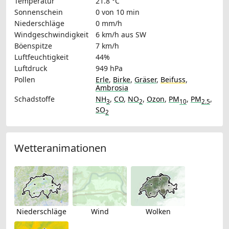
Temperatur
21.8 °C
Sonnenschein
0 von 10 min
Niederschläge
0 mm/h
Windgeschwindigkeit
6 km/h
aus SW
Böenspitze
7 km/h
Luftfeuchtigkeit
44%
Luftdruck
949 hPa
Pollen
Erle
,
Birke
,
Gräser
,
Beifuss
,
Ambrosia
Schadstoffe
NH
,
CO
,
NO
,
Ozon
,
PM
,
PM
,
3
2
10
2.5
SO
2
Wetteranimationen
Niederschläge
Wind
Wolken