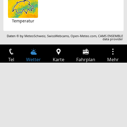
Temperatur
Daten © by
MeteoSchweiz
,
SwissWebcams
,
Open-Meteo.com
,
CAMS ENSEMBLE
data provider
Tel
Wetter
Karte
Fahrplan
Mehr
Anmelden
Dienste
Abfahrtstabelle
Freizeit
TV-Programm