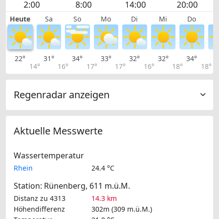
Heute
Sa
So
Mo
Di
Mi
Do
22°
31°
34°
33°
32°
32°
34°
3
14°
16°
17°
17°
16°
18°
18°
Regenradar anzeigen
Aktuelle Messwerte
Wassertemperatur
Rhein
24.4 °C
Station: Rünenberg, 611 m.ü.M.
Distanz zu 4313
14.3 km
Höhendifferenz
302m (309 m.ü.M.)