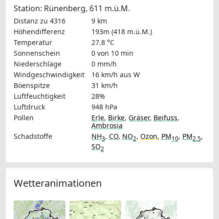
Station: Rünenberg, 611 m.ü.M.
Distanz zu 4316
9 km
Höhendifferenz
193m (418 m.ü.M.)
Temperatur
27.8 °C
Sonnenschein
0 von 10 min
Niederschläge
0 mm/h
Windgeschwindigkeit
16 km/h
aus W
Böenspitze
31 km/h
Luftfeuchtigkeit
28%
Luftdruck
948 hPa
Pollen
Erle
,
Birke
,
Gräser
,
Beifuss
,
Ambrosia
Schadstoffe
NH
,
CO
,
NO
,
Ozon
,
PM
,
PM
,
3
2
10
2.5
SO
2
Wetteranimationen