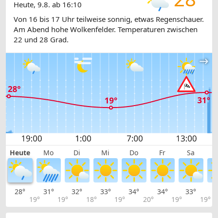
Heute, 9.8. ab 16:10
Von 16 bis 17 Uhr teilweise sonnig, etwas Regenschauer.
Am Abend hohe Wolkenfelder. Temperaturen zwischen
22 und 28 Grad.
Heute
Mo
Di
Mi
Do
Fr
Sa
28°
31°
32°
33°
34°
34°
33°
2
19°
19°
18°
19°
20°
19°
19°