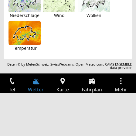
Niederschläge
Wind
Wolken
Temperatur
Daten © by
MeteoSchweiz
,
SwissWebcams
,
Open-Meteo.com
,
CAMS ENSEMBLE
data provider
Tel
Wetter
Karte
Fahrplan
Mehr
Anmelden
Dienste
Abfahrtstabelle