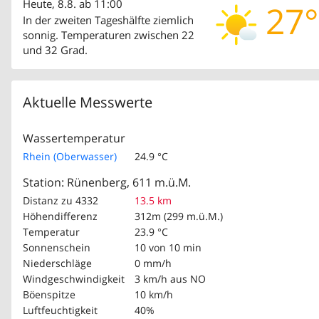
Heute, 8.8. ab 11:00
27°
In der zweiten Tageshälfte ziemlich
sonnig. Temperaturen zwischen 22
und 32 Grad.
Aktuelle Messwerte
Wassertemperatur
Rhein (Oberwasser)
24.9 °C
Station: Rünenberg, 611 m.ü.M.
Distanz zu 4332
13.5 km
Höhendifferenz
312m (299 m.ü.M.)
Temperatur
23.9 °C
Sonnenschein
10 von 10 min
Niederschläge
0 mm/h
Windgeschwindigkeit
3 km/h
aus NO
Böenspitze
10 km/h
Luftfeuchtigkeit
40%