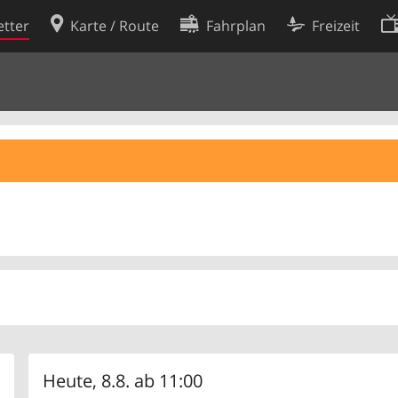
tter
Karte / Route
Fahrplan
Freizeit
Cookie-Richtlinie
ingungen
Cookie-Einstellungen
rklärung
Entwickler
Heute, 8.8. ab 11:00