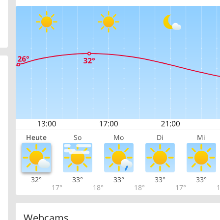
Heute
So
Mo
Di
Mi
32°
33°
33°
33°
33°
17°
18°
18°
17°
1
Webcams