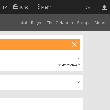
TV
Kino
Mehr
DE
Lokal
Regen
CH
Gefahren
Europa
Mond
Websuche
Apps
©
MeteoSchweiz