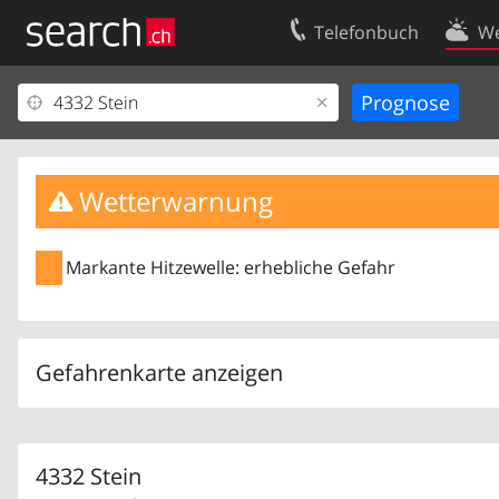
Telefonbuch
We
Ihr Eintrag
Kontakt
Kundencenter Geschäftskunden
Nutzungsbed
Impressum
Datenschutze
Wetterwarnung
Markante Hitzewelle: erhebliche Gefahr
Gefahrenkarte anzeigen
4332 Stein