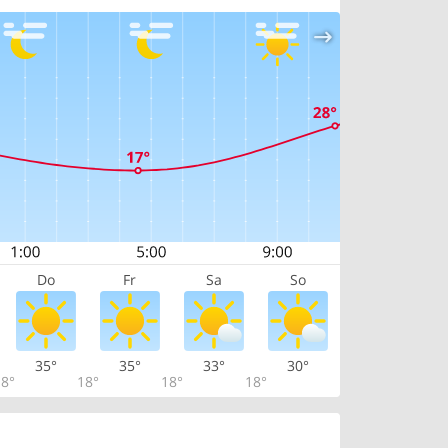
Do
Fr
Sa
So
35°
35°
33°
30°
8°
18°
18°
18°