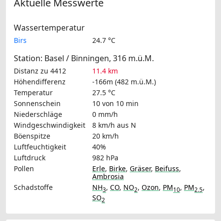
Aktuelle Messwerte
Wassertemperatur
Birs
24.7 °C
Station: Basel / Binningen, 316 m.ü.M.
Distanz zu 4412
11.4 km
Höhendifferenz
-166m (482 m.ü.M.)
Temperatur
27.5 °C
Sonnenschein
10 von 10 min
Niederschläge
0 mm/h
Windgeschwindigkeit
8 km/h
aus N
Böenspitze
20 km/h
Luftfeuchtigkeit
40%
Luftdruck
982 hPa
Pollen
Erle
,
Birke
,
Gräser
,
Beifuss
,
Ambrosia
Schadstoffe
NH
,
CO
,
NO
,
Ozon
,
PM
,
PM
,
3
2
10
2.5
SO
2