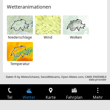
Wetteranimationen
Niederschläge
Wind
Wolken
Temperatur
Daten © by
MeteoSchweiz
,
SwissWebcams
,
Open-Meteo.com
,
CAMS ENSEMBLE
data provider
Tel
Wetter
Karte
Fahrplan
Mehr
Anmelden