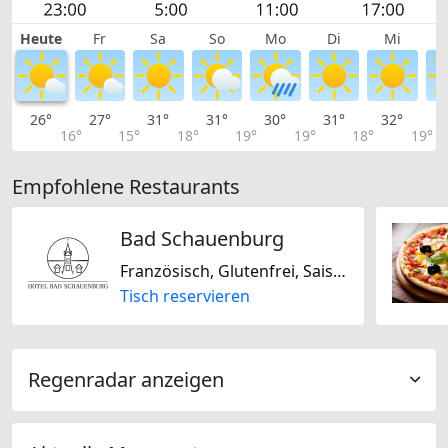
Heute
Fr
Sa
So
Mo
Di
Mi
26°
27°
31°
31°
30°
31°
32°
3
16°
15°
18°
19°
19°
18°
19°
Empfohlene Restaurants
Bad Schauenburg
Französisch, Glutenfrei, Saisonal, Schweizerisch, Laktosefrei
Tisch reservieren
Regenradar anzeigen