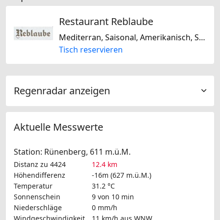
Restaurant Reblaube
Mediterran, Saisonal, Amerikanisch, Schweizerisch, Regional, Italienisch, Französisch, Laktosefrei, Glutenfrei
Tisch reservieren
Regenradar anzeigen
Aktuelle Messwerte
Station: Rünenberg, 611 m.ü.M.
Distanz zu 4424
12.4 km
Höhendifferenz
-16m (627 m.ü.M.)
Temperatur
31.2 °C
Sonnenschein
9 von 10 min
Niederschläge
0 mm/h
Windgeschwindigkeit
11 km/h
aus WNW