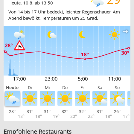
Heute, 10.8. ab 13:50
Von 14 bis 17 Uhr bedeckt, leichter Regenschauer. Am
Abend bewölkt. Temperaturen um 25 Grad.
Heute
Di
Mi
Do
Fr
Sa
So
28°
31°
31°
32°
32°
31°
26°
2
18°
18°
19°
20°
22°
18°
17°
Empfohlene Restaurants