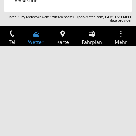
Temperatur
Daten © by
MeteoSchweiz
,
SwissWebcams
,
Open-Meteo.com
,
CAMS ENSEMBLE
data provider
Tel
Wetter
Karte
Fahrplan
Mehr
Anmelden
Dienste
Abfahrtstabelle
Freizeit
TV-Programm
Kinoprogramm