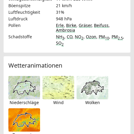
Böenspitze
21 km/h
Luftfeuchtigkeit
31%
Luftdruck
948 hPa
Pollen
Erle
,
Birke
,
Gräser
,
Beifuss
,
Ambrosia
Schadstoffe
NH
,
CO
,
NO
,
Ozon
,
PM
,
PM
,
3
2
10
2.5
SO
2
Wetteranimationen
Niederschläge
Wind
Wolken