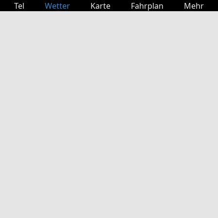
Tel
Wetter
Karte
Fahrplan
Mehr
Anmelden
Dienste
Abfahrtstabelle
Freizeit
TV-Programm
Kinoprogramm
Websuche
App