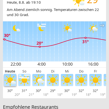
Heute, 8.8. ab 19:10
Am Abend ziemlich sonnig. Temperaturen zwischen 22
und 30 Grad.
Heute
So
Mo
Di
Mi
Do
Fr
30°
31°
30°
29°
30°
32°
32°
3
20°
21°
18°
18°
19°
18°
19°
Empfohlene Restaurants