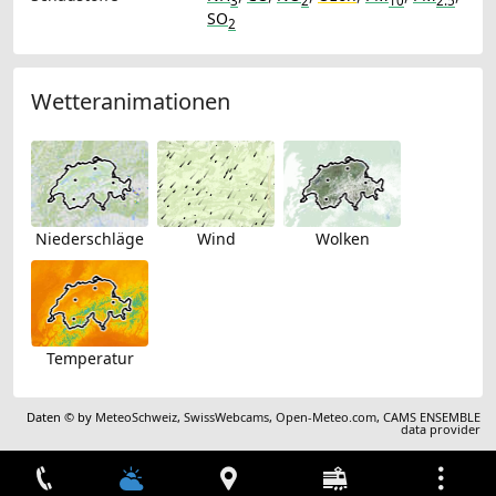
3
2
10
2.5
SO
2
Wetteranimationen
Niederschläge
Wind
Wolken
Temperatur
Daten © by
MeteoSchweiz
,
SwissWebcams
,
Open-Meteo.com
,
CAMS ENSEMBLE
data provider