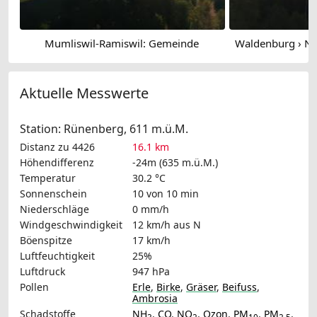
Mumliswil-Ramiswil: Gemeinde
Aktuelle Messwerte
Station: Rünenberg, 611 m.ü.M.
Distanz zu 4426
16.1 km
Höhendifferenz
-24m (635 m.ü.M.)
Temperatur
30.2 °C
Sonnenschein
10 von 10 min
Niederschläge
0 mm/h
Windgeschwindigkeit
12 km/h
aus N
Böenspitze
17 km/h
Luftfeuchtigkeit
25%
Luftdruck
947 hPa
Pollen
Erle
,
Birke
,
Gräser
,
Beifuss
,
Ambrosia
Schadstoffe
NH
,
CO
,
NO
,
Ozon
,
PM
,
PM
,