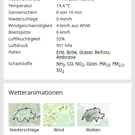
Temperatur
19.4 °C
Sonnenschein
0 von 10 min
Niederschläge
0 mm/h
Windgeschwindigkeit
4 km/h
aus WSW
Böenspitze
6 km/h
Luftfeuchtigkeit
52%
Luftdruck
951 hPa
Pollen
Erle
,
Birke
,
Gräser
,
Beifuss
,
Ambrosia
Schadstoffe
NH
,
CO
,
NO
,
Ozon
,
PM
,
PM
,
3
2
10
2.5
SO
2
Wetteranimationen
Niederschläge
Wind
Wolken