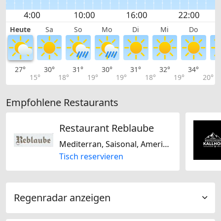
Heute
Sa
So
Mo
Di
Mi
Do
27°
30°
31°
30°
31°
32°
34°
3
15°
18°
19°
19°
18°
19°
20°
Empfohlene Restaurants
Restaurant Reblaube
Mediterran, Saisonal, Amerikanisch, Schweizerisch, Regional, Italienisch, Französisch, Laktosefrei, Glutenfrei
Tisch reservieren
Regenradar anzeigen