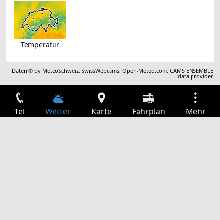
Temperatur
Daten © by
MeteoSchweiz
,
SwissWebcams
,
Open-Meteo.com
,
CAMS ENSEMBLE
data provider
Tel
Wetter
Karte
Fahrplan
Mehr
Anmelden
Dienste
Abfahrtstabelle
Freizeit