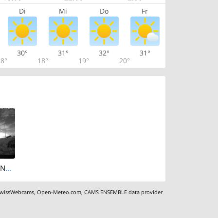
Di
Mi
Do
Fr
30°
31°
32°
31°
8°
18°
19°
20°
Kanerkinden › North-west
wissWebcams
,
Open-Meteo.com
,
CAMS ENSEMBLE data provider