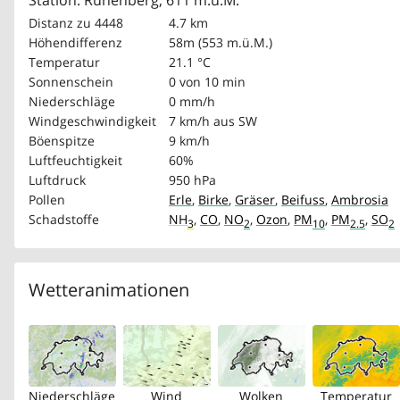
Station: Rünenberg, 611 m.ü.M.
Distanz zu 4448
4.7 km
Höhendifferenz
58m (553 m.ü.M.)
Temperatur
21.1 °C
Sonnenschein
0 von 10 min
Niederschläge
0 mm/h
Windgeschwindigkeit
7 km/h
aus SW
Böenspitze
9 km/h
Luftfeuchtigkeit
60%
Luftdruck
950 hPa
Pollen
Erle
,
Birke
,
Gräser
,
Beifuss
,
Ambrosia
Schadstoffe
NH
,
CO
,
NO
,
Ozon
,
PM
,
PM
,
SO
3
2
10
2.5
2
Wetteranimationen
Niederschläge
Wind
Wolken
Temperatur