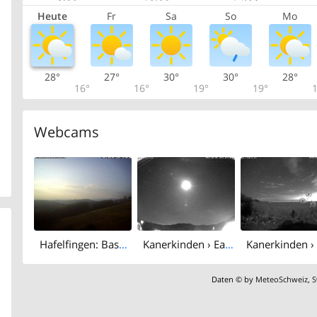
Heute
Fr
Sa
So
Mo
28°
27°
30°
30°
28°
16°
16°
19°
19°
1
Webcams
Hafelfingen: Baselland Tourismus - Bad Ramsach, Läufelfingen
Kanerkinden › East: Wisenberg
Daten © by
MeteoSchweiz
,
S