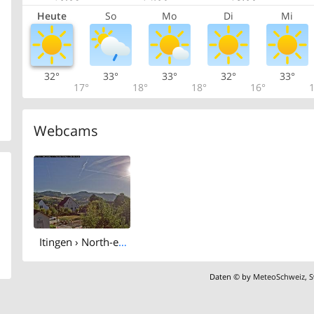
Heute
So
Mo
Di
Mi
32°
33°
33°
32°
33°
17°
18°
18°
16°
1
Webcams
Itingen › North-east: Sissach - Sissacher Fluh
Daten © by
MeteoSchweiz
,
S