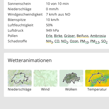
Sonnenschein
10 von 10 min
Niederschläge
0 mm/h
Windgeschwindigkeit
7 km/h
aus NO
Böenspitze
10 km/h
Luftfeuchtigkeit
50%
Luftdruck
949 hPa
Pollen
Erle
,
Birke
,
Gräser
,
Beifuss
,
Ambrosia
Schadstoffe
NH
,
CO
,
NO
,
Ozon
,
PM
,
PM
,
SO
3
2
10
2.5
2
Wetteranimationen
Niederschläge
Wind
Wolken
Temperatur