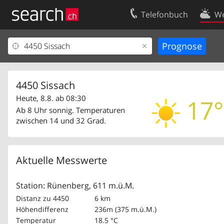
Telefonbuch
We
Ihr Eintrag
Kontakt
Kundencenter Geschäftskunden
Nutzungsbed
Impressum
Datenschutze
4450 Sissach
Heute, 8.8. ab 08:30
17°
Ab 8 Uhr sonnig. Temperaturen
zwischen 14 und 32 Grad.
Aktuelle Messwerte
Station: Rünenberg, 611 m.ü.M.
Distanz zu 4450
6 km
Höhendifferenz
236m (375 m.ü.M.)
Temperatur
18.5 °C