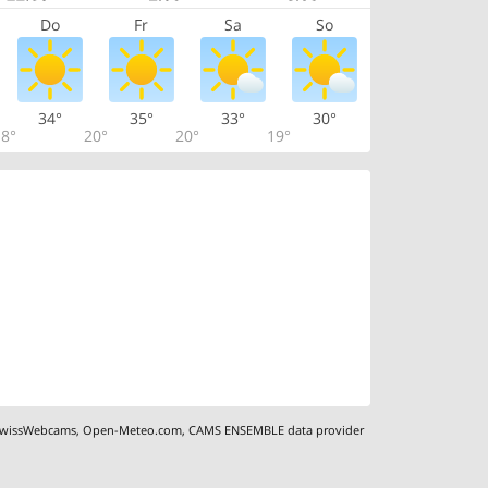
Do
Fr
Sa
So
34°
35°
33°
30°
8°
20°
20°
19°
wissWebcams
,
Open-Meteo.com
,
CAMS ENSEMBLE data provider