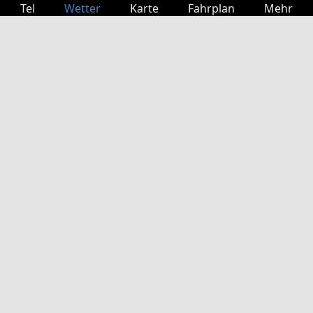
Tel
Wetter
Karte
Fahrplan
Mehr
Anmelden
Dienste
Abfahrtstabelle
Freizeit
TV-Programm
Kinoprogramm
Websuche
App