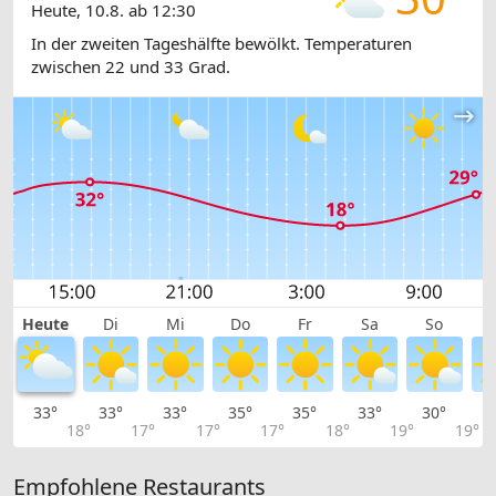
Heute, 10.8. ab 12:30
In der zweiten Tageshälfte bewölkt. Temperaturen
zwischen 22 und 33 Grad.
Heute
Di
Mi
Do
Fr
Sa
So
33°
33°
33°
35°
35°
33°
30°
2
18°
17°
17°
17°
18°
19°
19°
Empfohlene Restaurants