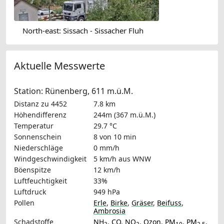
North-east: Sissach - Sissacher Fluh
Aktuelle Messwerte
Station: Rünenberg, 611 m.ü.M.
Distanz zu 4452
7.8 km
Höhendifferenz
244m (367 m.ü.M.)
Temperatur
29.7 °C
Sonnenschein
8 von 10 min
Niederschläge
0 mm/h
Windgeschwindigkeit
5 km/h
aus WNW
Böenspitze
12 km/h
Luftfeuchtigkeit
33%
Luftdruck
949 hPa
Pollen
Erle
,
Birke
,
Gräser
,
Beifuss
,
Ambrosia
Schadstoffe
NH
,
CO
,
NO
,
Ozon
,
PM
,
PM
,