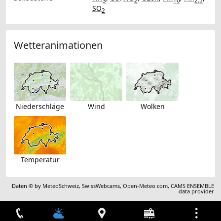
3
2
10
2.5
SO
2
Wetteranimationen
Niederschläge
Wind
Wolken
Temperatur
Daten © by
MeteoSchweiz
,
SwissWebcams
,
Open-Meteo.com
,
CAMS ENSEMBLE
data provider