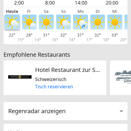
Heute
Fr
Sa
So
Mo
Di
Mi
22°
28°
31°
32°
31°
32°
33°
3
15°
14°
16°
18°
17°
18°
20°
Empfohlene Restaurants
Hotel Restaurant zur Sonne AG
Schweizerisch
Tisch reservieren
Regenradar anzeigen