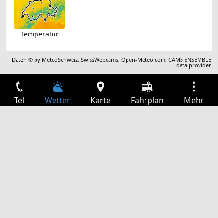
Temperatur
Daten © by
MeteoSchweiz
,
SwissWebcams
,
Open-Meteo.com
,
CAMS ENSEMBLE
data provider
Tel
Wetter
Karte
Fahrplan
Mehr
Anmelden
Dienste
Abfahrtstabelle
Freizeit
TV-Programm