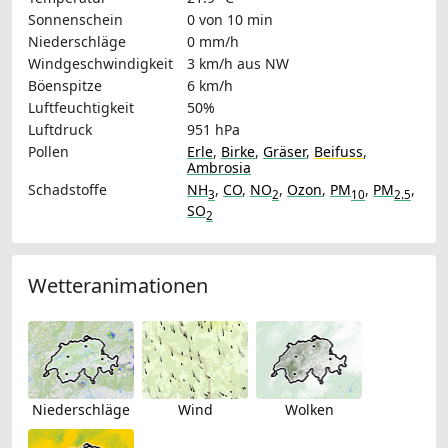
Sonnenschein
0 von 10 min
Niederschläge
0 mm/h
Windgeschwindigkeit
3 km/h
aus NW
Böenspitze
6 km/h
Luftfeuchtigkeit
50%
Luftdruck
951 hPa
Pollen
Erle
,
Birke
,
Gräser
,
Beifuss
,
Ambrosia
Schadstoffe
NH
,
CO
,
NO
,
Ozon
,
PM
,
PM
,
3
2
10
2.5
SO
2
Wetteranimationen
Niederschläge
Wind
Wolken