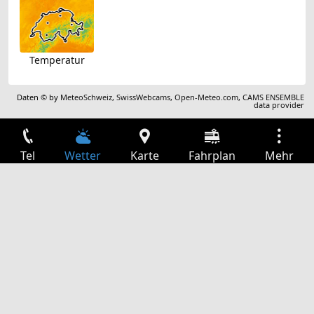
Temperatur
Daten © by
MeteoSchweiz
,
SwissWebcams
,
Open-Meteo.com
,
CAMS ENSEMBLE
data provider
Tel
Wetter
Karte
Fahrplan
Mehr
Anmelden
Dienste
Abfahrtstabelle
Freizeit