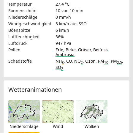
Temperatur
27.4 °C
Sonnenschein
10 von 10 min
Niederschläge
0 mm/h
Windgeschwindigkeit
3 km/h
aus SSO
Böenspitze
6 km/h
Luftfeuchtigkeit
36%
Luftdruck
947 hPa
Pollen
Erle
,
Birke
,
Gräser
,
Beifuss
,
Ambrosia
Schadstoffe
NH
,
CO
,
NO
,
Ozon
,
PM
,
PM
,
3
2
10
2.5
SO
2
Wetteranimationen
Niederschläge
Wind
Wolken