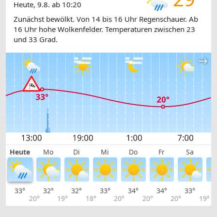
Heute, 9.8. ab 10:20
Zunächst bewölkt. Von 14 bis 16 Uhr Regenschauer. Ab
16 Uhr hohe Wolkenfelder. Temperaturen zwischen 23
und 33 Grad.
Heute
Mo
Di
Mi
Do
Fr
Sa
33°
32°
32°
33°
34°
34°
33°
3
20°
19°
18°
20°
20°
20°
19°