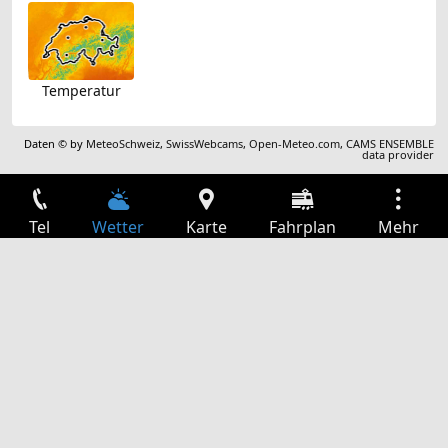
Temperatur
Daten © by
MeteoSchweiz
,
SwissWebcams
,
Open-Meteo.com
,
CAMS ENSEMBLE
data provider
Tel
Wetter
Karte
Fahrplan
Mehr
Anmelden
Dienste
Abfahrtstabelle
Freizeit