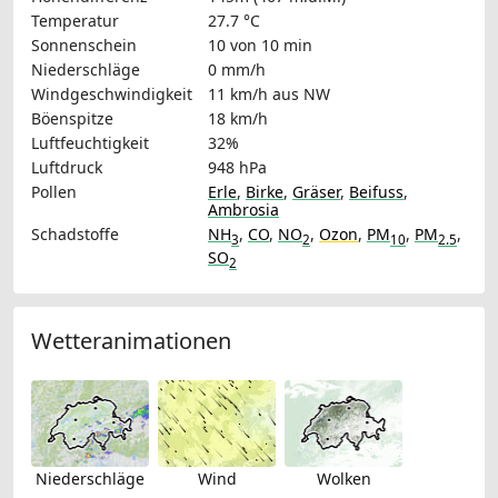
Temperatur
27.7 °C
Sonnenschein
10 von 10 min
Niederschläge
0 mm/h
Windgeschwindigkeit
11 km/h
aus NW
Böenspitze
18 km/h
Luftfeuchtigkeit
32%
Luftdruck
948 hPa
Pollen
Erle
,
Birke
,
Gräser
,
Beifuss
,
Ambrosia
Schadstoffe
NH
,
CO
,
NO
,
Ozon
,
PM
,
PM
,
3
2
10
2.5
SO
2
Wetteranimationen
Niederschläge
Wind
Wolken