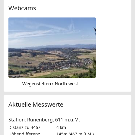
Webcams
Wegenstetten › North-west
Aktuelle Messwerte
Station: Rünenberg, 611 m.ü.M.
Distanz zu 4467
4 km
Höhendifferenz
145m (467 m.ü.M.)