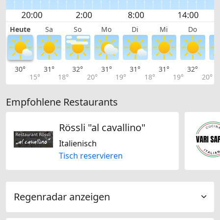
Heute
Sa
So
Mo
Di
Mi
Do
30°
31°
32°
31°
31°
31°
32°
3
15°
18°
20°
19°
18°
19°
20°
Empfohlene Restaurants
Rössli "al cavallino"
Italienisch
Tisch reservieren
Regenradar anzeigen