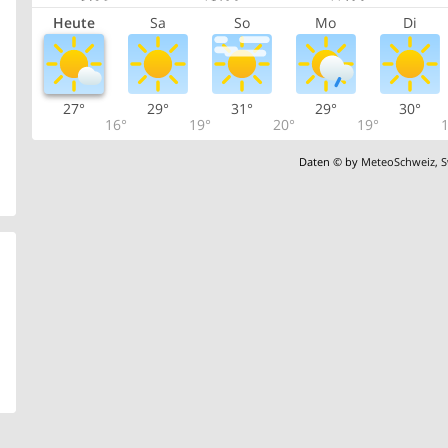
Heute
Sa
So
Mo
Di
27°
29°
31°
29°
30°
16°
19°
20°
19°
1
Daten © by
MeteoSchweiz
,
S