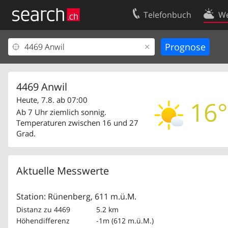
Telefonbuch
We
Ihr Eintrag
Kontakt
Kundencenter Geschäftskunden
Nutzungsbed
Impressum
Datenschutze
4469 Anwil
Heute, 7.8. ab 07:00
16°
Ab 7 Uhr ziemlich sonnig.
Temperaturen zwischen 16 und 27
Grad.
Aktuelle Messwerte
Station: Rünenberg, 611 m.ü.M.
Distanz zu 4469
5.2 km
Höhendifferenz
-1m (612 m.ü.M.)