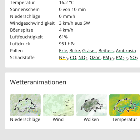
Temperatur
16.2 °C
Sonnenschein
0 von 10 min
Niederschläge
0 mm/h
Windgeschwindigkeit
3 km/h
aus SW
Böenspitze
4 km/h
Luftfeuchtigkeit
61%
Luftdruck
951 hPa
Pollen
Erle
,
Birke
,
Gräser
,
Beifuss
,
Ambrosia
Schadstoffe
NH
,
CO
,
NO
,
Ozon
,
PM
,
PM
,
SO
3
2
10
2.5
2
Wetteranimationen
Niederschläge
Wind
Wolken
Temperatur