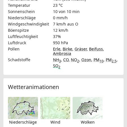
Temperatur
23 °C
Sonnenschein
10 von 10 min
Niederschläge
0 mm/h
Windgeschwindigkeit
7 km/h
aus O
Böenspitze
12 km/h
Luftfeuchtigkeit
37%
Luftdruck
950 hPa
Pollen
Erle
,
Birke
,
Gräser
,
Beifuss
,
Ambrosia
Schadstoffe
NH
,
CO
,
NO
,
Ozon
,
PM
,
PM
,
3
2
10
2.5
SO
2
Wetteranimationen
Niederschläge
Wind
Wolken