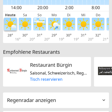
Heute
Sa
So
Mo
Di
Mi
Do
28°
30°
31°
29°
30°
31°
32°
3
16°
20°
20°
19°
19°
20°
21°
Empfohlene Restaurants
Restaurant Bürgin
Saisonal, Schweizerisch, Regional, Glutenfrei, Laktosefrei
Tisch reservieren
Regenradar anzeigen