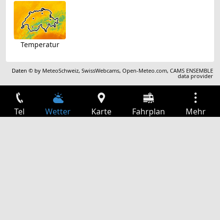
Temperatur
Daten © by
MeteoSchweiz
,
SwissWebcams
,
Open-Meteo.com
,
CAMS ENSEMBLE
data provider
Tel
Wetter
Karte
Fahrplan
Mehr
Anmelden
Dienste
Abfahrtstabelle
Freizeit