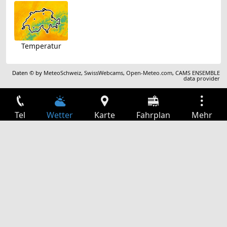
Temperatur
Daten © by
MeteoSchweiz
,
SwissWebcams
,
Open-Meteo.com
,
CAMS ENSEMBLE
data provider
Tel
Wetter
Karte
Fahrplan
Mehr
Anmelden
Dienste
Abfahrtstabelle
Freizeit