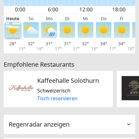
Heute
So
Mo
Di
Mi
Do
Fr
28°
32°
31°
31°
32°
34°
34°
3
15°
18°
17°
17°
16°
17°
18°
Empfohlene Restaurants
Kaffeehalle Solothurn
Schweizerisch
Tisch reservieren
Regenradar anzeigen