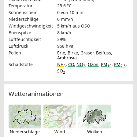
Temperatur
25.6 °C
Sonnenschein
0 von 10 min
Niederschläge
0 mm/h
Windgeschwindigkeit
5 km/h
aus OSO
Böenspitze
8 km/h
Luftfeuchtigkeit
39%
Luftdruck
968 hPa
Pollen
Erle
,
Birke
,
Gräser
,
Beifuss
,
Ambrosia
Schadstoffe
NH
,
CO
,
NO
,
Ozon
,
PM
,
PM
,
3
2
10
2.5
SO
2
Wetteranimationen
Niederschläge
Wind
Wolken