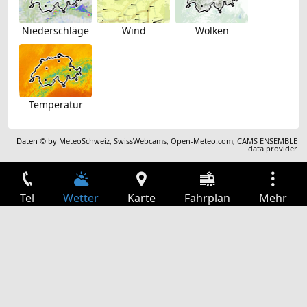
Niederschläge
Wind
Wolken
Temperatur
Daten © by
MeteoSchweiz
,
SwissWebcams
,
Open-Meteo.com
,
CAMS ENSEMBLE
data provider
Tel
Wetter
Karte
Fahrplan
Mehr
Anmelden
Dienste
Abfahrtstabelle