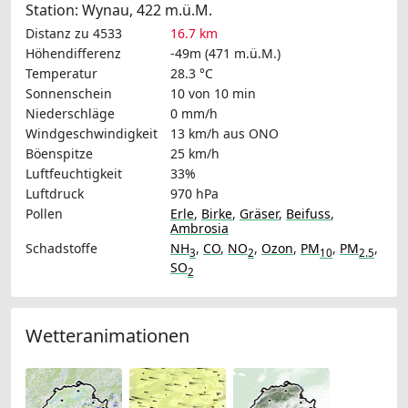
Station: Wynau, 422 m.ü.M.
Distanz zu 4533
16.7 km
Höhendifferenz
-49m (471 m.ü.M.)
Temperatur
28.3 °C
Sonnenschein
10 von 10 min
Niederschläge
0 mm/h
Windgeschwindigkeit
13 km/h
aus ONO
Böenspitze
25 km/h
Luftfeuchtigkeit
33%
Luftdruck
970 hPa
Pollen
Erle
,
Birke
,
Gräser
,
Beifuss
,
Ambrosia
Schadstoffe
NH
,
CO
,
NO
,
Ozon
,
PM
,
PM
,
3
2
10
2.5
SO
2
Wetteranimationen