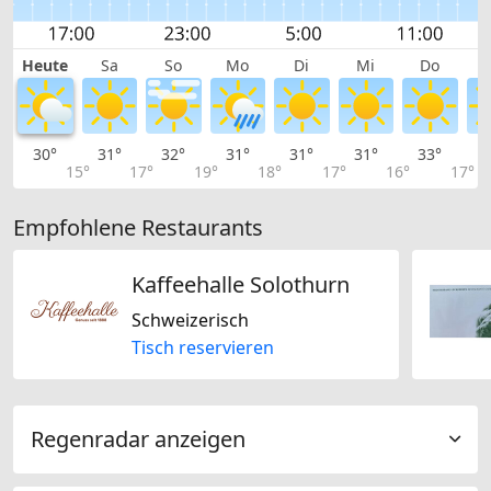
Heute
Sa
So
Mo
Di
Mi
Do
30°
31°
32°
31°
31°
31°
33°
3
15°
17°
19°
18°
17°
16°
17°
Empfohlene Restaurants
Kaffeehalle Solothurn
Schweizerisch
Tisch reservieren
Regenradar anzeigen