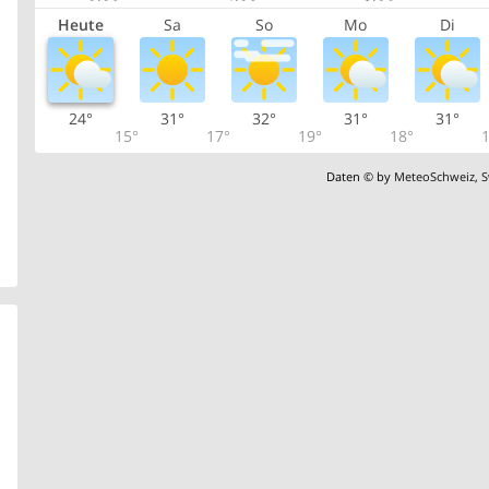
Heute
Sa
So
Mo
Di
24°
31°
32°
31°
31°
15°
17°
19°
18°
1
Daten © by
MeteoSchweiz
,
S