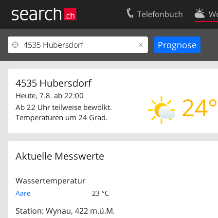
Telefonbuch
We
Ihr Eintrag
Kontakt
Kundencenter Geschäftskunden
Nutzungsbed
Impressum
Datenschutze
4535 Hubersdorf
Heute, 7.8. ab 22:00
24°
Ab 22 Uhr teilweise bewölkt.
Temperaturen um 24 Grad.
Aktuelle Messwerte
Wassertemperatur
Aare
23 °C
Station: Wynau, 422 m.ü.M.