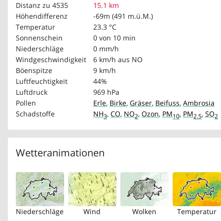
Distanz zu 4535
15.1 km
Höhendifferenz
-69m (491 m.ü.M.)
Temperatur
23.3 °C
Sonnenschein
0 von 10 min
Niederschläge
0 mm/h
Windgeschwindigkeit
6 km/h
aus NO
Böenspitze
9 km/h
Luftfeuchtigkeit
44%
Luftdruck
969 hPa
Pollen
Erle
,
Birke
,
Gräser
,
Beifuss
,
Ambrosia
Schadstoffe
NH
,
CO
,
NO
,
Ozon
,
PM
,
PM
,
SO
3
2
10
2.5
2
Wetteranimationen
Niederschläge
Wind
Wolken
Temperatur