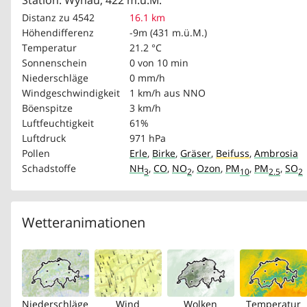
Station: Wynau, 422 m.ü.M.
Distanz zu 4542
16.1 km
Höhendifferenz
-9m (431 m.ü.M.)
Temperatur
21.2 °C
Sonnenschein
0 von 10 min
Niederschläge
0 mm/h
Windgeschwindigkeit
1 km/h
aus NNO
Böenspitze
3 km/h
Luftfeuchtigkeit
61%
Luftdruck
971 hPa
Pollen
Erle
,
Birke
,
Gräser
,
Beifuss
,
Ambrosia
Schadstoffe
NH
,
CO
,
NO
,
Ozon
,
PM
,
PM
,
SO
3
2
10
2.5
2
Wetteranimationen
Niederschläge
Wind
Wolken
Temperatur