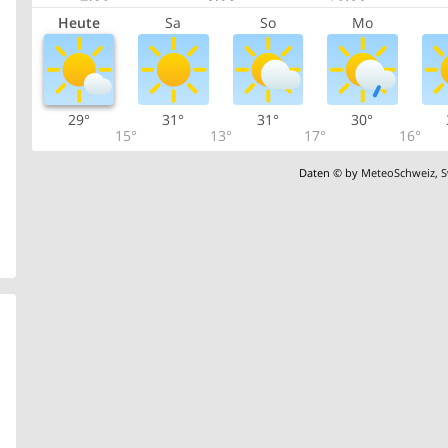
Heute
Sa
So
Mo
29°
31°
31°
30°
15°
13°
17°
16°
Daten © by
MeteoSchweiz
,
S