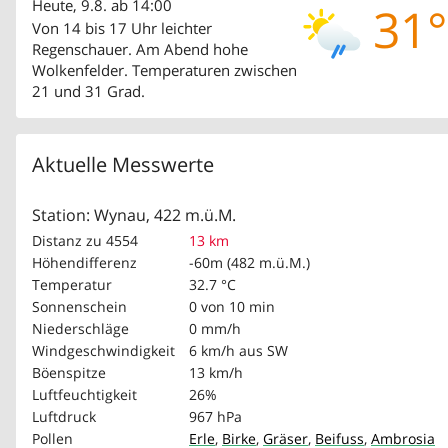
Heute, 9.8. ab 14:00
31°
Von 14 bis 17 Uhr leichter
Regenschauer. Am Abend hohe
Wolkenfelder. Temperaturen zwischen
21 und 31 Grad.
Aktuelle Messwerte
Station: Wynau, 422 m.ü.M.
Distanz zu 4554
13 km
Höhendifferenz
-60m (482 m.ü.M.)
Temperatur
32.7 °C
Sonnenschein
0 von 10 min
Niederschläge
0 mm/h
Windgeschwindigkeit
6 km/h
aus SW
Böenspitze
13 km/h
Luftfeuchtigkeit
26%
Luftdruck
967 hPa
Pollen
Erle
,
Birke
,
Gräser
,
Beifuss
,
Ambrosia