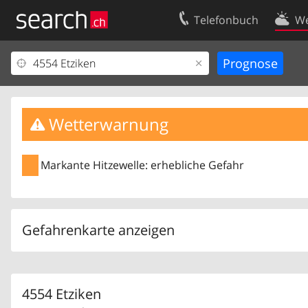
Telefonbuch
We
Ihr Eintrag
Kontakt
Kundencenter Geschäftskunden
Nutzungsbed
Impressum
Datenschutze
Wetterwarnung
Markante Hitzewelle: erhebliche Gefahr
Gefahrenkarte anzeigen
4554 Etziken