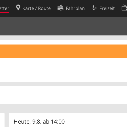
tter
Karte / Route
Fahrplan
Freizeit
Cookie-Richtlinie
ingungen
Cookie-Einstellungen
rklärung
Entwickler
Heute, 9.8. ab 14:00