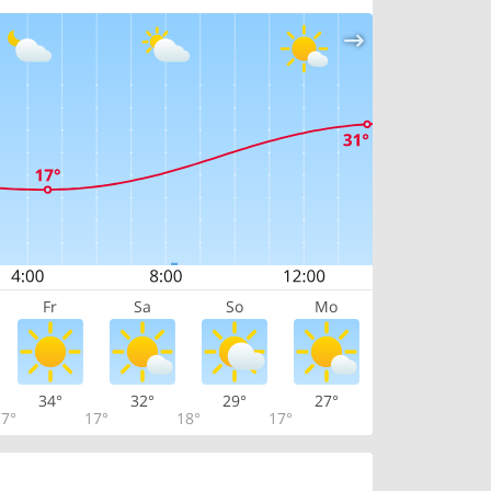
Fr
Sa
So
Mo
34°
32°
29°
27°
7°
17°
18°
17°