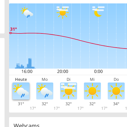
Heute
Mo
Di
Mi
Do
31°
32°
32°
32°
34°
17°
17°
17°
17°
1
Webcams