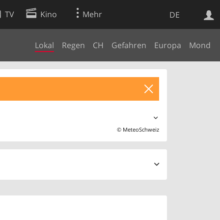
TV
Kino
Mehr
DE
Lokal
Regen
CH
Gefahren
Europa
Mond
Websuche
Apps
©
MeteoSchweiz