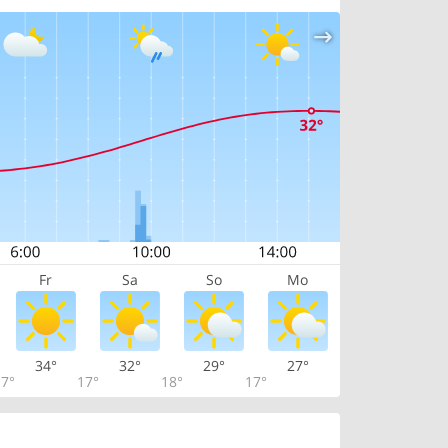
Fr
Sa
So
Mo
34°
32°
29°
27°
7°
17°
18°
17°