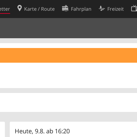
tter
Karte / Route
Fahrplan
Freizeit
Cookie-Richtlinie
ingungen
Cookie-Einstellungen
rklärung
Entwickler
Heute, 9.8. ab 16:20