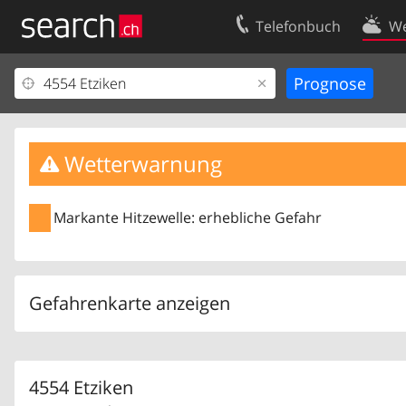
Telefonbuch
We
Ihr Eintrag
Kontakt
Kundencenter Geschäftskunden
Nutzungsbed
Impressum
Datenschutze
Wetterwarnung
Markante Hitzewelle: erhebliche Gefahr
Gefahrenkarte anzeigen
4554 Etziken