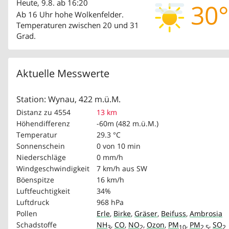
Heute, 9.8. ab 16:20
30°
Ab 16 Uhr hohe Wolkenfelder.
Temperaturen zwischen 20 und 31
Grad.
Aktuelle Messwerte
Station: Wynau, 422 m.ü.M.
Distanz zu 4554
13 km
Höhendifferenz
-60m (482 m.ü.M.)
Temperatur
29.3 °C
Sonnenschein
0 von 10 min
Niederschläge
0 mm/h
Windgeschwindigkeit
7 km/h
aus SW
Böenspitze
16 km/h
Luftfeuchtigkeit
34%
Luftdruck
968 hPa
Pollen
Erle
,
Birke
,
Gräser
,
Beifuss
,
Ambrosia
Schadstoffe
NH
,
CO
,
NO
,
Ozon
,
PM
,
PM
,
SO
3
2
10
2.5
2