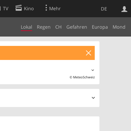
TV
Kino
Mehr
DE
Lokal
Regen
CH
Gefahren
Europa
Mond
Websuche
Apps
©
MeteoSchweiz