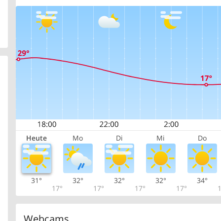
Heute
Mo
Di
Mi
Do
31°
32°
32°
32°
34°
17°
17°
17°
17°
1
Webcams