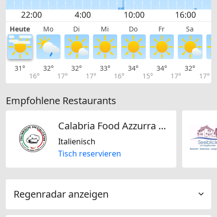
Heute
Mo
Di
Mi
Do
Fr
Sa
31°
32°
32°
33°
34°
34°
32°
3
16°
17°
17°
16°
15°
17°
17°
Empfohlene Restaurants
Calabria Food Azzurra GmbH
Italienisch
Tisch reservieren
Regenradar anzeigen