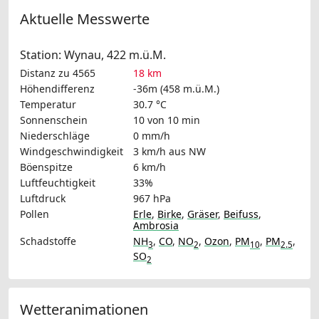
Aktuelle Messwerte
Station: Wynau, 422 m.ü.M.
Distanz zu 4565
18 km
Höhendifferenz
-36m (458 m.ü.M.)
Temperatur
30.7 °C
Sonnenschein
10 von 10 min
Niederschläge
0 mm/h
Windgeschwindigkeit
3 km/h
aus NW
Böenspitze
6 km/h
Luftfeuchtigkeit
33%
Luftdruck
967 hPa
Pollen
Erle
,
Birke
,
Gräser
,
Beifuss
,
Ambrosia
Schadstoffe
NH
,
CO
,
NO
,
Ozon
,
PM
,
PM
,
3
2
10
2.5
SO
2
Wetteranimationen