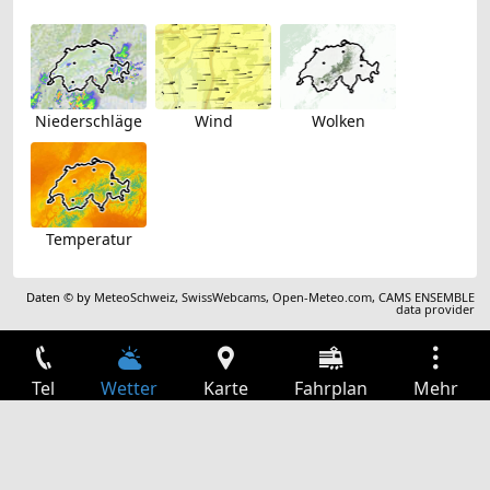
Niederschläge
Wind
Wolken
Temperatur
Daten © by
MeteoSchweiz
,
SwissWebcams
,
Open-Meteo.com
,
CAMS ENSEMBLE
data provider
Tel
Wetter
Karte
Fahrplan
Mehr
Anmelden