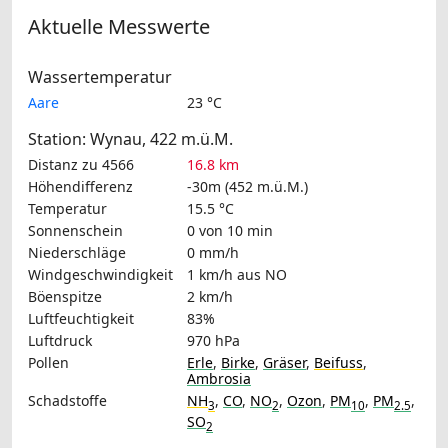
Aktuelle Messwerte
Wassertemperatur
Aare
23 °C
Station: Wynau, 422 m.ü.M.
Distanz zu 4566
16.8 km
Höhendifferenz
-30m (452 m.ü.M.)
Temperatur
15.5 °C
Sonnenschein
0 von 10 min
Niederschläge
0 mm/h
Windgeschwindigkeit
1 km/h
aus NO
Böenspitze
2 km/h
Luftfeuchtigkeit
83%
Luftdruck
970 hPa
Pollen
Erle
,
Birke
,
Gräser
,
Beifuss
,
Ambrosia
Schadstoffe
NH
,
CO
,
NO
,
Ozon
,
PM
,
PM
,
3
2
10
2.5
SO
2