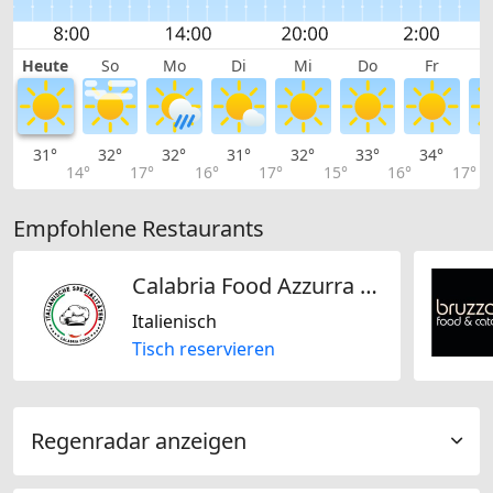
Heute
So
Mo
Di
Mi
Do
Fr
31°
32°
32°
31°
32°
33°
34°
3
14°
17°
16°
17°
15°
16°
17°
Empfohlene Restaurants
Calabria Food Azzurra GmbH
Italienisch
Tisch reservieren
Regenradar anzeigen