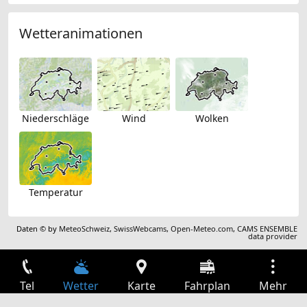
Wetteranimationen
Niederschläge
Wind
Wolken
Temperatur
Daten © by
MeteoSchweiz
,
SwissWebcams
,
Open-Meteo.com
,
CAMS ENSEMBLE
data provider
Tel
Wetter
Karte
Fahrplan
Mehr