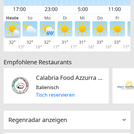
Heute
So
Mo
Di
Mi
Do
Fr
32°
32°
32°
31°
31°
33°
33°
3
15°
18°
17°
17°
16°
16°
17°
Empfohlene Restaurants
Calabria Food Azzurra GmbH
Italienisch
Tisch reservieren
Regenradar anzeigen