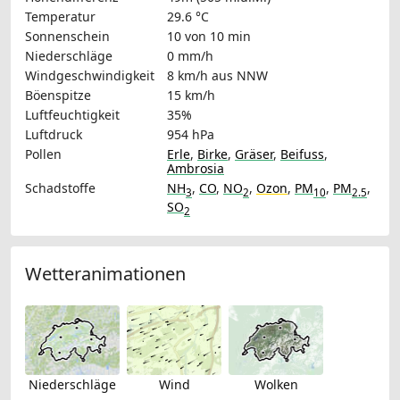
Temperatur
29.6 °C
Sonnenschein
10 von 10 min
Niederschläge
0 mm/h
Windgeschwindigkeit
8 km/h
aus NNW
Böenspitze
15 km/h
Luftfeuchtigkeit
35%
Luftdruck
954 hPa
Pollen
Erle
,
Birke
,
Gräser
,
Beifuss
,
Ambrosia
Schadstoffe
NH
,
CO
,
NO
,
Ozon
,
PM
,
PM
,
3
2
10
2.5
SO
2
Wetteranimationen
Niederschläge
Wind
Wolken