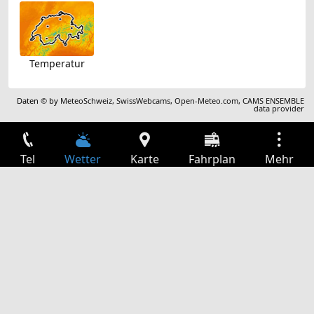
Temperatur
Daten © by
MeteoSchweiz
,
SwissWebcams
,
Open-Meteo.com
,
CAMS ENSEMBLE
data provider
Tel
Wetter
Karte
Fahrplan
Mehr
Anmelden
Dienste
Abfahrtstabelle
Freizeit