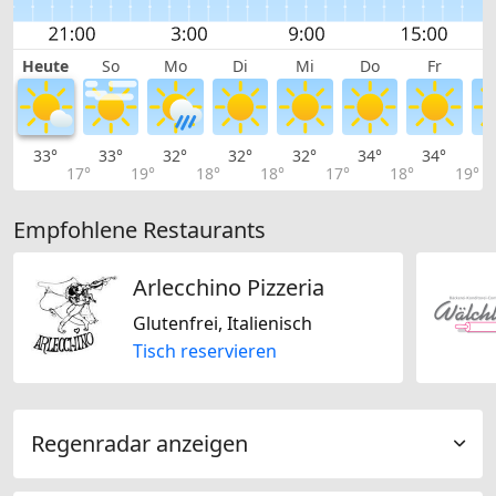
Heute
So
Mo
Di
Mi
Do
Fr
33°
33°
32°
32°
32°
34°
34°
3
17°
19°
18°
18°
17°
18°
19°
Empfohlene Restaurants
Arlecchino Pizzeria
Glutenfrei, Italienisch
Tisch reservieren
Regenradar anzeigen