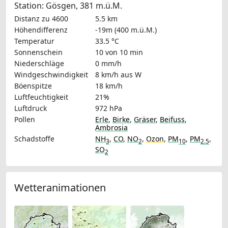
Station: Gösgen, 381 m.ü.M.
Distanz zu 4600
5.5 km
Höhendifferenz
-19m (400 m.ü.M.)
Temperatur
33.5 °C
Sonnenschein
10 von 10 min
Niederschläge
0 mm/h
Windgeschwindigkeit
8 km/h
aus W
Böenspitze
18 km/h
Luftfeuchtigkeit
21%
Luftdruck
972 hPa
Pollen
Erle
,
Birke
,
Gräser
,
Beifuss
,
Ambrosia
Schadstoffe
NH
,
CO
,
NO
,
Ozon
,
PM
,
PM
,
3
2
10
2.5
SO
2
Wetteranimationen