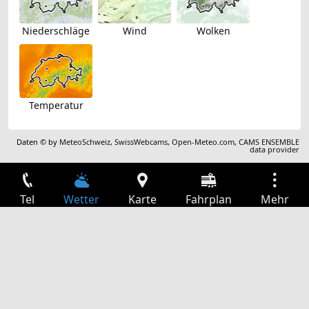
Niederschläge
Wind
Wolken
Temperatur
Daten © by
MeteoSchweiz
,
SwissWebcams
,
Open-Meteo.com
,
CAMS ENSEMBLE
data provider
Tel
Wetter
Karte
Fahrplan
Mehr
Anmelden
Dienste
Abfahrtstabelle