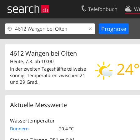
Telefonbuch
We
Ihr Eintrag
Kontakt
Kundencenter Geschäftskunden
Nutzungsbed
Impressum
Datenschutze
4612 Wangen bei Olten
Heute, 7.8. ab 10:00
24°
In der zweiten Tageshälfte teilweise
sonnig. Temperaturen zwischen 21
und 29 Grad.
Aktuelle Messwerte
Wassertemperatur
Dünnern
20.4 °C