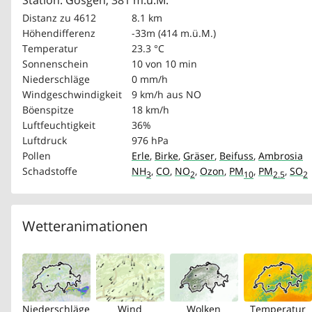
Station: Gösgen, 381 m.ü.M.
Distanz zu 4612
8.1 km
Höhendifferenz
-33m (414 m.ü.M.)
Temperatur
23.3 °C
Sonnenschein
10 von 10 min
Niederschläge
0 mm/h
Windgeschwindigkeit
9 km/h
aus NO
Böenspitze
18 km/h
Luftfeuchtigkeit
36%
Luftdruck
976 hPa
Pollen
Erle
,
Birke
,
Gräser
,
Beifuss
,
Ambrosia
Schadstoffe
NH
,
CO
,
NO
,
Ozon
,
PM
,
PM
,
SO
3
2
10
2.5
2
Wetteranimationen
Niederschläge
Wind
Wolken
Temperatur