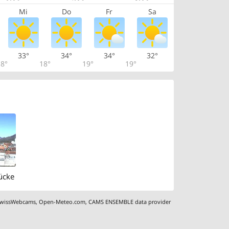
Mi
Do
Fr
Sa
33°
34°
34°
32°
8°
18°
19°
19°
rücke
wissWebcams
,
Open-Meteo.com
,
CAMS ENSEMBLE data provider