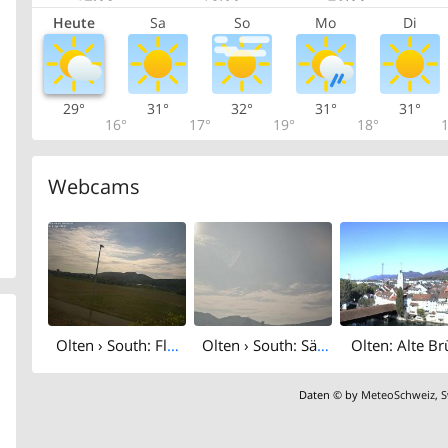
Heute
Sa
So
Mo
Di
29°
31°
32°
31°
31°
16°
17°
19°
18°
1
Webcams
Olten › South: Flugplatz Olten
Olten › South: Sälischlössli - Ruine alt Wartburg
Olten: Alte B
Daten © by
MeteoSchweiz
,
S