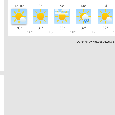
Heute
Sa
So
Mo
Di
30°
31°
33°
32°
32°
16°
16°
18°
17°
1
Daten © by
MeteoSchweiz
,
S