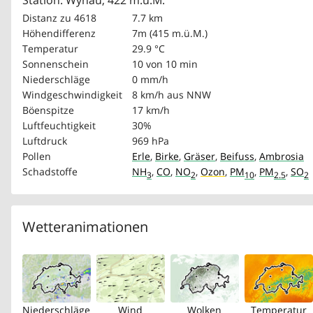
Station: Wynau, 422 m.ü.M.
Distanz zu 4618
7.7 km
Höhendifferenz
7m (415 m.ü.M.)
Temperatur
29.9 °C
Sonnenschein
10 von 10 min
Niederschläge
0 mm/h
Windgeschwindigkeit
8 km/h
aus NNW
Böenspitze
17 km/h
Luftfeuchtigkeit
30%
Luftdruck
969 hPa
Pollen
Erle
,
Birke
,
Gräser
,
Beifuss
,
Ambrosia
Schadstoffe
NH
,
CO
,
NO
,
Ozon
,
PM
,
PM
,
SO
3
2
10
2.5
2
Wetteranimationen
Niederschläge
Wind
Wolken
Temperatur