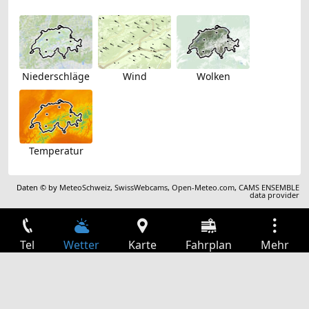
Niederschläge
Wind
Wolken
Temperatur
Daten © by
MeteoSchweiz
,
SwissWebcams
,
Open-Meteo.com
,
CAMS ENSEMBLE
data provider
Tel
Wetter
Karte
Fahrplan
Mehr
Anmelden