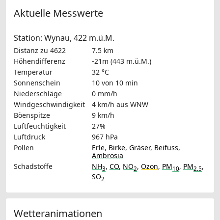
Aktuelle Messwerte
Station: Wynau, 422 m.ü.M.
Distanz zu 4622
7.5 km
Höhendifferenz
-21m (443 m.ü.M.)
Temperatur
32 °C
Sonnenschein
10 von 10 min
Niederschläge
0 mm/h
Windgeschwindigkeit
4 km/h
aus WNW
Böenspitze
9 km/h
Luftfeuchtigkeit
27%
Luftdruck
967 hPa
Pollen
Erle
,
Birke
,
Gräser
,
Beifuss
,
Ambrosia
Schadstoffe
NH
,
CO
,
NO
,
Ozon
,
PM
,
PM
,
3
2
10
2.5
SO
2
Wetteranimationen