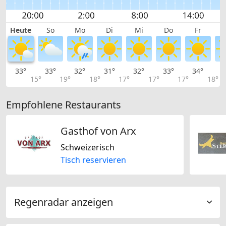
Heute
So
Mo
Di
Mi
Do
Fr
33°
33°
32°
31°
32°
33°
34°
3
15°
19°
18°
17°
17°
17°
18°
Empfohlene Restaurants
Gasthof von Arx
Schweizerisch
Tisch reservieren
Regenradar anzeigen