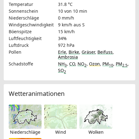
Temperatur
31.8 °C
Sonnenschein
10 von 10 min
Niederschläge
0 mm/h
Windgeschwindigkeit
9 km/h
aus S
Böenspitze
15 km/h
Luftfeuchtigkeit
34%
Luftdruck
972 hPa
Pollen
Erle
,
Birke
,
Gräser
,
Beifuss
,
Ambrosia
Schadstoffe
NH
,
CO
,
NO
,
Ozon
,
PM
,
PM
,
3
2
10
2.5
SO
2
Wetteranimationen
Niederschläge
Wind
Wolken