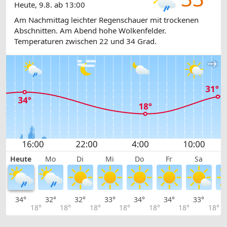
Heute, 9.8. ab 13:00
Am Nachmittag leichter Regenschauer mit trockenen
Abschnitten. Am Abend hohe Wolkenfelder.
Temperaturen zwischen 22 und 34 Grad.
Heute
Mo
Di
Mi
Do
Fr
Sa
34°
32°
32°
33°
34°
34°
33°
3
18°
18°
18°
18°
18°
18°
18°