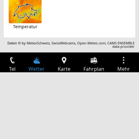
Temperatur
Daten © by
MeteoSchweiz
,
SwissWebcams
,
Open-Meteo.com
,
CAMS ENSEMBLE
data provider
Tel
Wetter
Karte
Fahrplan
Mehr
Anmelden
Dienste
Abfahrtstabelle
Freizeit