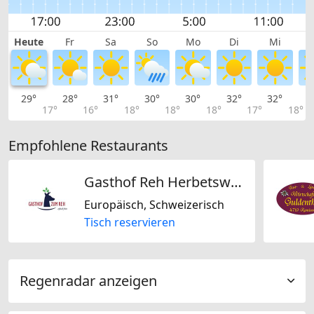
Heute
Fr
Sa
So
Mo
Di
Mi
29°
28°
31°
30°
30°
32°
32°
3
17°
16°
18°
18°
18°
17°
18°
Empfohlene Restaurants
Gasthof Reh Herbetswil AG
Europäisch, Schweizerisch
Tisch reservieren
Regenradar anzeigen