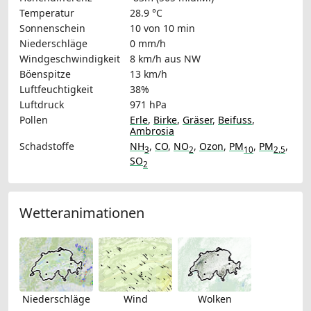
Temperatur
28.9 °C
Sonnenschein
10 von 10 min
Niederschläge
0 mm/h
Windgeschwindigkeit
8 km/h
aus NW
Böenspitze
13 km/h
Luftfeuchtigkeit
38%
Luftdruck
971 hPa
Pollen
Erle
,
Birke
,
Gräser
,
Beifuss
,
Ambrosia
Schadstoffe
NH
,
CO
,
NO
,
Ozon
,
PM
,
PM
,
3
2
10
2.5
SO
2
Wetteranimationen
Niederschläge
Wind
Wolken