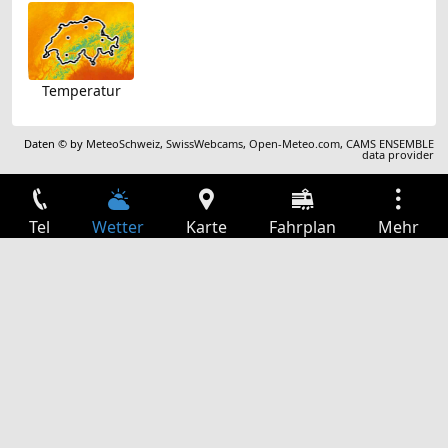
Temperatur
Daten © by
MeteoSchweiz
,
SwissWebcams
,
Open-Meteo.com
,
CAMS ENSEMBLE
data provider
Tel
Wetter
Karte
Fahrplan
Mehr
Anmelden
Dienste
Abfahrtstabelle
Freizeit