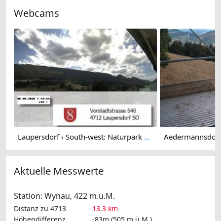
Webcams
Laupersdorf › South-west: Naturpark Thal
Aktuelle Messwerte
Station: Wynau, 422 m.ü.M.
Distanz zu 4713
13.3 km
Höhendifferenz
-83m (505 m.ü.M.)