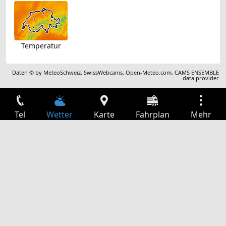
Temperatur
Daten © by
MeteoSchweiz
,
SwissWebcams
,
Open-Meteo.com
,
CAMS ENSEMBLE
data provider
Tel
Wetter
Karte
Fahrplan
Mehr
Anmelden
Dienste
Abfahrtstabelle
Freizeit