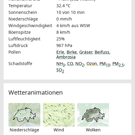
Temperatur
32.4 °C
Sonnenschein
10 von 10 min
Niederschläge
0 mm/h
Windgeschwindigkeit
4 km/h
aus WSW
Böenspitze
8 km/h
Luftfeuchtigkeit
25%
Luftdruck
967 hPa
Pollen
Erle
,
Birke
,
Gräser
,
Beifuss
,
Ambrosia
Schadstoffe
NH
,
CO
,
NO
,
Ozon
,
PM
,
PM
,
3
2
10
2.5
SO
2
Wetteranimationen
Niederschläge
Wind
Wolken