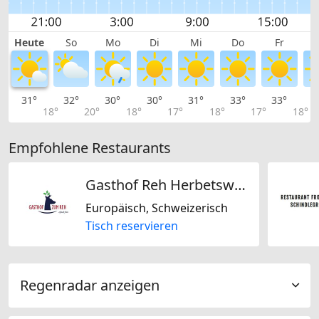
Heute
So
Mo
Di
Mi
Do
Fr
31°
32°
30°
30°
31°
33°
33°
3
18°
20°
18°
17°
18°
17°
18°
Empfohlene Restaurants
Gasthof Reh Herbetswil AG
Europäisch, Schweizerisch
Tisch reservieren
Regenradar anzeigen