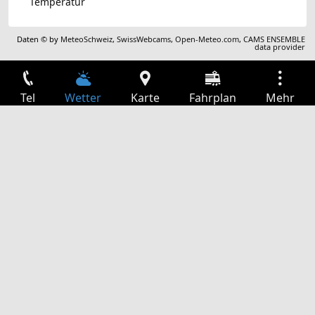
Temperatur
Daten © by
MeteoSchweiz
,
SwissWebcams
,
Open-Meteo.com
,
CAMS ENSEMBLE
data provider
Tel
Wetter
Karte
Fahrplan
Mehr
Anmelden
Dienste
Abfahrtstabelle
Freizeit
TV-Programm
Kinoprogramm