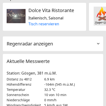
Dolce Vita Ristorante
Italienisch, Saisonal
Tisch reservieren
Regenradar anzeigen
Aktuelle Messwerte
Station: Gösgen, 381 m.ü.M.
Distanz zu 4812
6.9 km
Höhendifferenz
-164m (545 m.ü.M.)
Temperatur
32.3 °C
Sonnenschein
10 von 10 min
Niederschläge
0 mm/h
Windgeschwindigkeit
5 km/h
aus SW