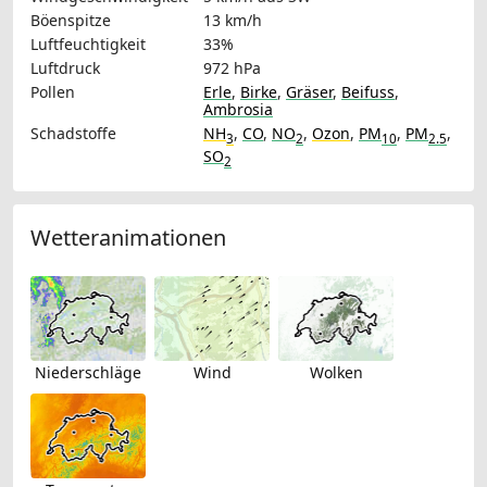
Böenspitze
13 km/h
Luftfeuchtigkeit
33%
Luftdruck
972 hPa
Pollen
Erle
,
Birke
,
Gräser
,
Beifuss
,
Ambrosia
Schadstoffe
NH
,
CO
,
NO
,
Ozon
,
PM
,
PM
,
3
2
10
2.5
SO
2
Wetteranimationen
Niederschläge
Wind
Wolken