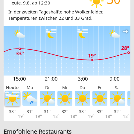
Heute, 9.8. ab 12:30
In der zweiten Tageshälfte hohe Wolkenfelder.
Temperaturen zwischen 22 und 33 Grad.
Heute
Mo
Di
Mi
Do
Fr
Sa
33°
31°
31°
32°
33°
33°
32°
3
19°
19°
18°
18°
19°
18°
18°
Empfohlene Restaurants