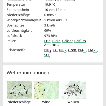
Temperatur
19.9 °C
Sonnenschein
10 von 10 min
Niederschläge
0 mm/h
Windgeschwindigkeit
1 km/h
aus SO
Böenspitze
3 km/h
Luftfeuchtigkeit
69%
Luftdruck
973 hPa
Pollen
Erle
,
Birke
,
Gräser
,
Beifuss
,
Ambrosia
Schadstoffe
NH
,
CO
,
NO
,
Ozon
,
PM
,
PM
,
3
2
10
2.5
SO
2
Wetteranimationen
Niederschläge
Wind
Wolken