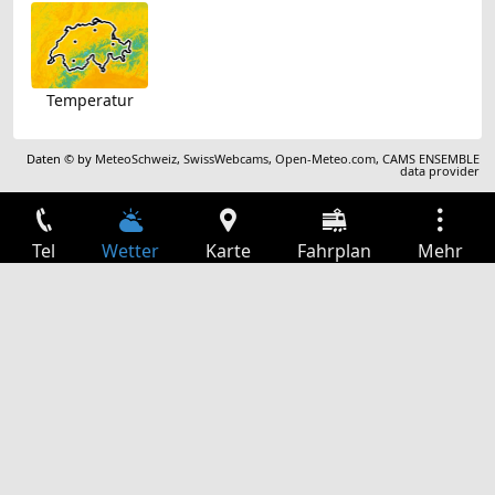
Temperatur
Daten © by
MeteoSchweiz
,
SwissWebcams
,
Open-Meteo.com
,
CAMS ENSEMBLE
data provider
Tel
Wetter
Karte
Fahrplan
Mehr
Anmelden
Dienste
Abfahrtstabelle
Freizeit