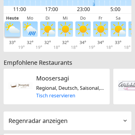
Heute
Mo
Di
Mi
Do
Fr
Sa
33°
32°
32°
32°
34°
34°
33°
3
19°
19°
18°
18°
19°
18°
18°
Empfohlene Restaurants
Moosersagi
Regional, Deutsch, Saisonal, Schweizerisch
Tisch reservieren
Regenradar anzeigen