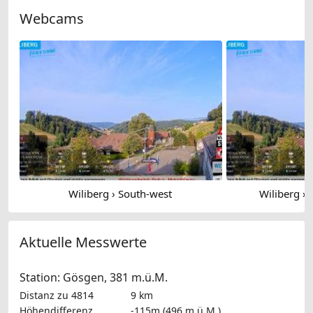
Webcams
Wiliberg › South-west
Wiliberg › 
Aktuelle Messwerte
Station: Gösgen, 381 m.ü.M.
Distanz zu 4814
9 km
Höhendifferenz
-115m (496 m.ü.M.)