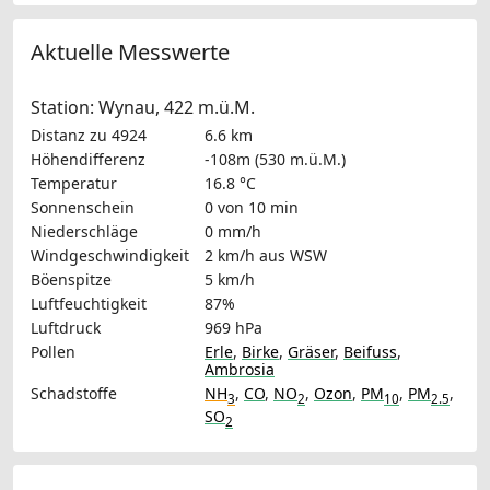
Aktuelle Messwerte
Station: Wynau, 422 m.ü.M.
Distanz zu 4924
6.6 km
Höhendifferenz
-108m (530 m.ü.M.)
Temperatur
16.8 °C
Sonnenschein
0 von 10 min
Niederschläge
0 mm/h
Windgeschwindigkeit
2 km/h
aus WSW
Böenspitze
5 km/h
Luftfeuchtigkeit
87%
Luftdruck
969 hPa
Pollen
Erle
,
Birke
,
Gräser
,
Beifuss
,
Ambrosia
Schadstoffe
NH
,
CO
,
NO
,
Ozon
,
PM
,
PM
,
3
2
10
2.5
SO
2