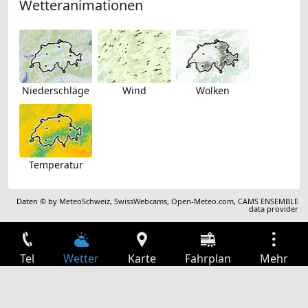
Wetteranimationen
Niederschläge
Wind
Wolken
Temperatur
Daten © by
MeteoSchweiz
,
SwissWebcams
,
Open-Meteo.com
,
CAMS ENSEMBLE
data provider
Tel
Wetter
Karte
Fahrplan
Mehr
Anmelden