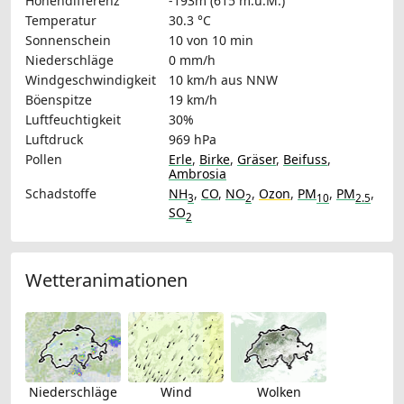
Höhendifferenz
-193m (615 m.ü.M.)
Temperatur
30.3 °C
Sonnenschein
10 von 10 min
Niederschläge
0 mm/h
Windgeschwindigkeit
10 km/h
aus NNW
Böenspitze
19 km/h
Luftfeuchtigkeit
30%
Luftdruck
969 hPa
Pollen
Erle
,
Birke
,
Gräser
,
Beifuss
,
Ambrosia
Schadstoffe
NH
,
CO
,
NO
,
Ozon
,
PM
,
PM
,
3
2
10
2.5
SO
2
Wetteranimationen
Niederschläge
Wind
Wolken