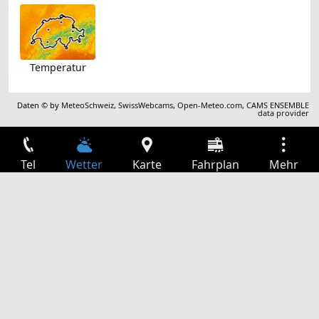
Temperatur
Daten © by
MeteoSchweiz
,
SwissWebcams
,
Open-Meteo.com
,
CAMS ENSEMBLE
data provider
Tel
Wetter
Karte
Fahrplan
Mehr
Anmelden
Dienste
Abfahrtstabelle
Freizeit