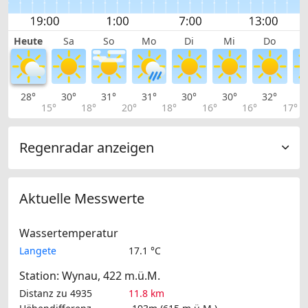
Heute
Sa
So
Mo
Di
Mi
Do
28°
30°
31°
31°
30°
30°
32°
3
15°
18°
20°
18°
16°
16°
17°
Regenradar anzeigen
Aktuelle Messwerte
Wassertemperatur
Langete
17.1 °C
Station: Wynau, 422 m.ü.M.
Distanz zu 4935
11.8 km