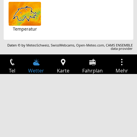
Temperatur
Daten © by
MeteoSchweiz
,
SwissWebcams
,
Open-Meteo.com
,
CAMS ENSEMBLE
data provider
Tel
Wetter
Karte
Fahrplan
Mehr
Anmelden
Dienste
Abfahrtstabelle
Freizeit