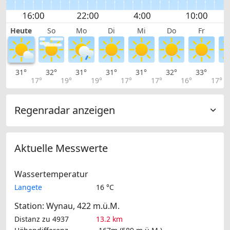
Heute
So
Mo
Di
Mi
Do
Fr
31°
32°
31°
31°
31°
32°
33°
3
17°
19°
19°
17°
17°
16°
17°
Regenradar anzeigen
Aktuelle Messwerte
Wassertemperatur
Langete
16 °C
Station: Wynau, 422 m.ü.M.
Distanz zu 4937
13.2 km