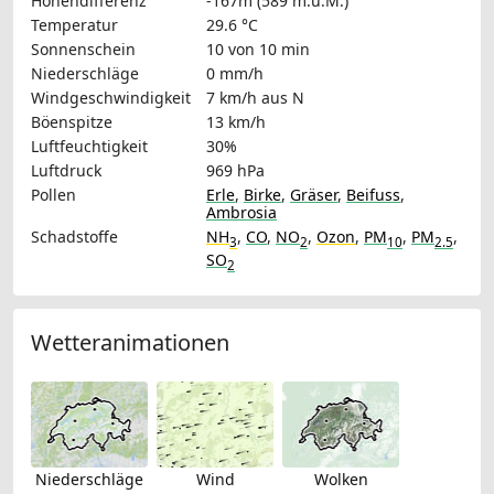
Höhendifferenz
-167m (589 m.ü.M.)
Temperatur
29.6 °C
Sonnenschein
10 von 10 min
Niederschläge
0 mm/h
Windgeschwindigkeit
7 km/h
aus N
Böenspitze
13 km/h
Luftfeuchtigkeit
30%
Luftdruck
969 hPa
Pollen
Erle
,
Birke
,
Gräser
,
Beifuss
,
Ambrosia
Schadstoffe
NH
,
CO
,
NO
,
Ozon
,
PM
,
PM
,
3
2
10
2.5
SO
2
Wetteranimationen
Niederschläge
Wind
Wolken