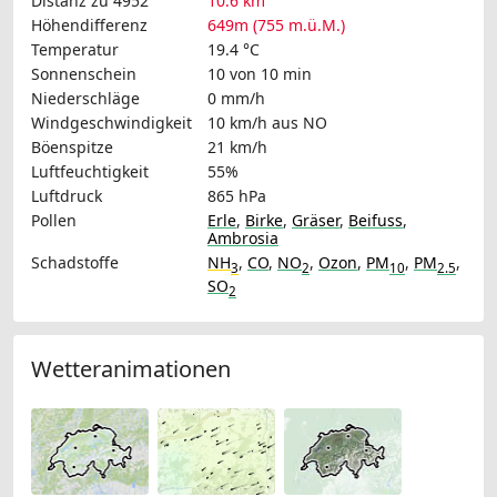
Distanz zu 4952
10.6 km
Höhendifferenz
649m (755 m.ü.M.)
Temperatur
19.4 °C
Sonnenschein
10 von 10 min
Niederschläge
0 mm/h
Windgeschwindigkeit
10 km/h
aus NO
Böenspitze
21 km/h
Luftfeuchtigkeit
55%
Luftdruck
865 hPa
Pollen
Erle
,
Birke
,
Gräser
,
Beifuss
,
Ambrosia
Schadstoffe
NH
,
CO
,
NO
,
Ozon
,
PM
,
PM
,
3
2
10
2.5
SO
2
Wetteranimationen