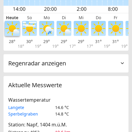
Heute
So
Mo
Di
Mi
Do
Fr
28°
30°
29°
29°
29°
31°
31°
2
18°
19°
19°
17°
17°
19°
19°
Regenradar anzeigen
Aktuelle Messwerte
Wassertemperatur
Langete
14.6 °C
Sperbelgraben
14.8 °C
Station: Napf, 1404 m.ü.M.