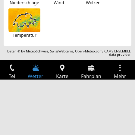
Niederschläge
Wind
Wolken
Temperatur
Daten © by
MeteoSchweiz
,
SwissWebcams
,
Open-Meteo.com
,
CAMS ENSEMBLE
data provider
Tel
Wetter
Karte
Fahrplan
Mehr
Anmelden
Dienste
Abfahrtstabelle
Freizeit