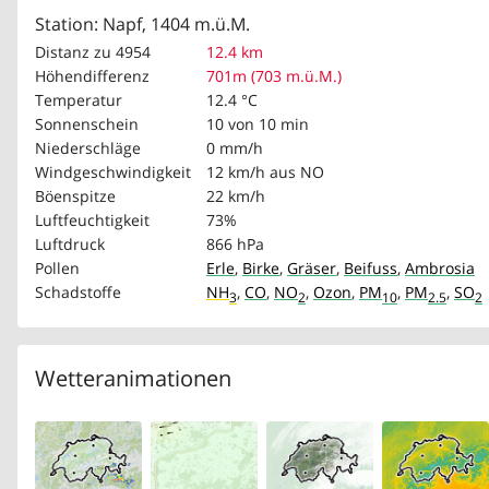
Station: Napf, 1404 m.ü.M.
Distanz zu 4954
12.4 km
Höhendifferenz
701m (703 m.ü.M.)
Temperatur
12.4 °C
Sonnenschein
10 von 10 min
Niederschläge
0 mm/h
Windgeschwindigkeit
12 km/h
aus NO
Böenspitze
22 km/h
Luftfeuchtigkeit
73%
Luftdruck
866 hPa
Pollen
Erle
,
Birke
,
Gräser
,
Beifuss
,
Ambrosia
Schadstoffe
NH
,
CO
,
NO
,
Ozon
,
PM
,
PM
,
SO
3
2
10
2.5
2
Wetteranimationen