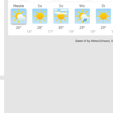
Heute
Sa
So
Mo
Di
26°
28°
30°
29°
29°
14°
17°
19°
19°
1
Daten © by
MeteoSchweiz
,
S